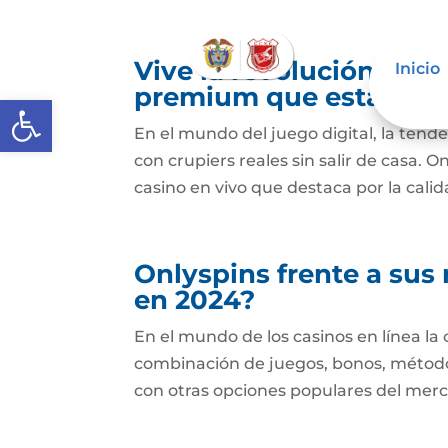
Vive la revolución del c
Inicio
premium que estabas 
Abrir barra de herramientas
En el mundo del juego digital, la tend
con crupiers reales sin salir de casa.
casino en vivo que destaca por la calid
Onlyspins frente a sus 
en 2024?
En el mundo de los casinos en línea la
combinación de juegos, bonos, métodos
con otras opciones populares del merc