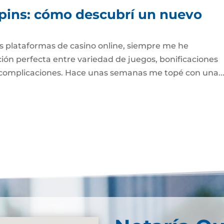
spins: cómo descubrí un nuevo
 plataformas de casino online, siempre me he
ión perfecta entre variedad de juegos, bonificaciones
n complicaciones. Hace unas semanas me topé con una..