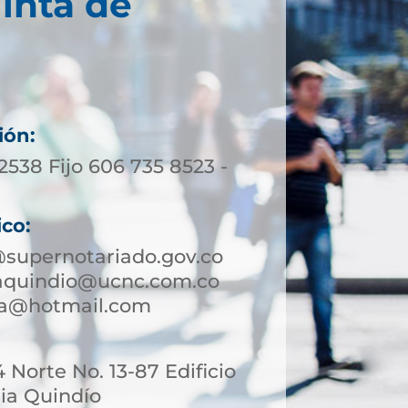
inta de
ión:
 2538 Fijo 606 735 8523 -
ico:
supernotariado.gov.co
aquindio@ucnc.com.co
ia@hotmail.com
4 Norte No. 13-87 Edificio
ia Quindío