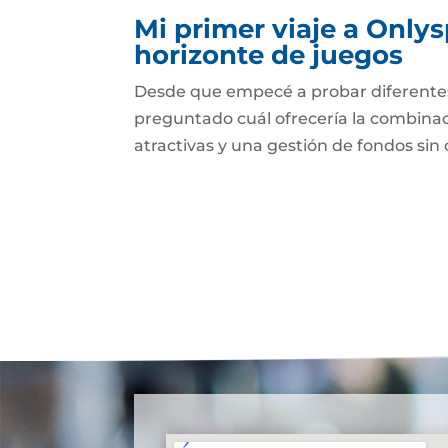
Mi primer viaje a Only
horizonte de juegos
Desde que empecé a probar diferentes
preguntado cuál ofrecería la combinac
atractivas y una gestión de fondos si