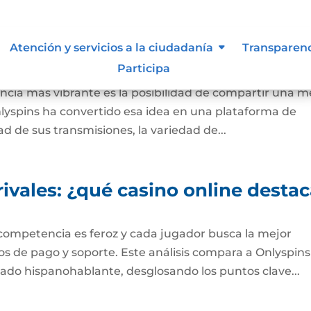
asino en vivo: la experiencia
Atención y servicios a la ciudadanía
Transparen
esperando
Participa
encia más vibrante es la posibilidad de compartir una 
 Onlyspins ha convertido esa idea en una plataforma de
ad de sus transmisiones, la variedad de...
rivales: ¿qué casino online desta
 competencia es feroz y cada jugador busca la mejor
 de pago y soporte. Este análisis compara a Onlyspins
ado hispanohablante, desglosando los puntos clave...