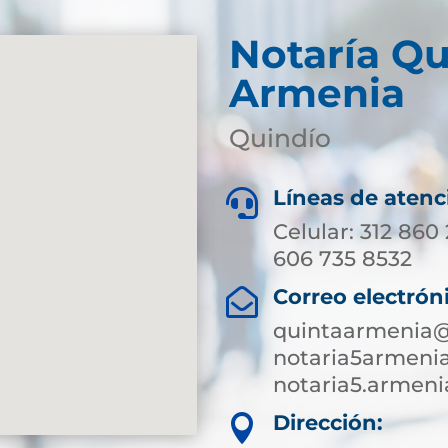
Notaría Qu
Armenia
Quindío
Líneas de atenc

Celular: 312 860
606 735 8532
Correo electrón

quintaarmenia@
notaria5armeni
notaria5.armen
Dirección:
