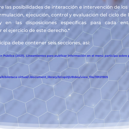
e las posibilidades de interacción e intervención de lo
ormulación, ejecución, control y evaluación del ciclo de 
y en las disposiciones específicas para cada en
 el ejercicio de este derecho.*
cipa debe contener seis secciones, así:
 Pública (2021). Lineamientos para publicar información en el menú participa sobre p
biblioteca-virtual/-/document_library/bGsp2IjUBdeu/view_file/39121905