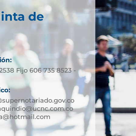
inta de
ión:
 2538 Fijo 606 735 8523 -
ico:
supernotariado.gov.co
aquindio@ucnc.com.co
ia@hotmail.com