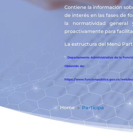
Contiene la información sobr
de interés en las fases de f
la normatividad general 
proactivamente para facilitar
La estructura del Menú Parti
*
Departamento Administrativo de la Función
Obtenido de:
https://www.funcionpublica.gov.co/web/eva/
Home
Participa
9