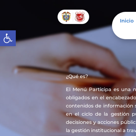
Inicio
Abrir barra de herramientas
¿Qué es?
El Menú Participa es una 
obligados en el encabezado 
contenidos de información 
en el ciclo de la gestión 
decisiones y acciones públi
la gestión institucional a tra