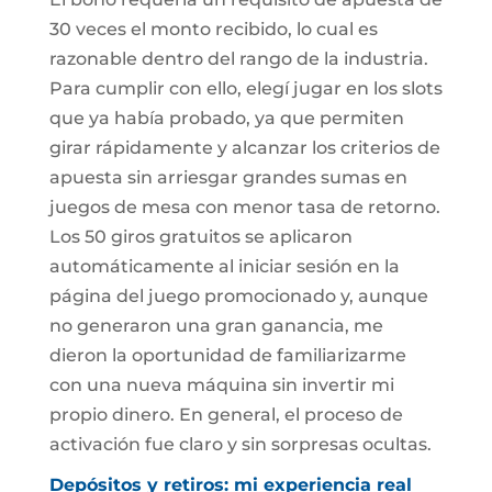
30 veces el monto recibido, lo cual es
razonable dentro del rango de la industria.
Para cumplir con ello, elegí jugar en los slots
que ya había probado, ya que permiten
girar rápidamente y alcanzar los criterios de
apuesta sin arriesgar grandes sumas en
juegos de mesa con menor tasa de retorno.
Los 50 giros gratuitos se aplicaron
automáticamente al iniciar sesión en la
página del juego promocionado y, aunque
no generaron una gran ganancia, me
dieron la oportunidad de familiarizarme
con una nueva máquina sin invertir mi
propio dinero. En general, el proceso de
activación fue claro y sin sorpresas ocultas.
Depósitos y retiros: mi experiencia real