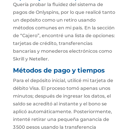
Quería probar la fluidez del sistema de
pagos de Onlyspins, por lo que realicé tanto
un depósito como un retiro usando
métodos comunes en mi país. En la sección
de “Cajero”, encontré una lista de opciones:
tarjetas de crédito, transferencias
bancarias y monederos electrónicos como
Skrill y Neteller.
Métodos de pago y tiempos
Para el depósito inicial, utilicé mi tarjeta de
débito Visa. El proceso tomó apenas unos
minutos; después de ingresar los datos, el
saldo se acreditó al instante y el bono se
aplicó automáticamente. Posteriormente,
intenté retirar una pequeña ganancia de
3 500 pesos usando la transferencia