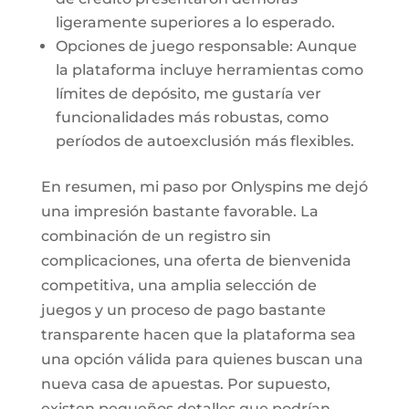
ligeramente superiores a lo esperado.
Opciones de juego responsable: Aunque
la plataforma incluye herramientas como
límites de depósito, me gustaría ver
funcionalidades más robustas, como
períodos de autoexclusión más flexibles.
En resumen, mi paso por Onlyspins me dejó
una impresión bastante favorable. La
combinación de un registro sin
complicaciones, una oferta de bienvenida
competitiva, una amplia selección de
juegos y un proceso de pago bastante
transparente hacen que la plataforma sea
una opción válida para quienes buscan una
nueva casa de apuestas. Por supuesto,
existen pequeños detalles que podrían