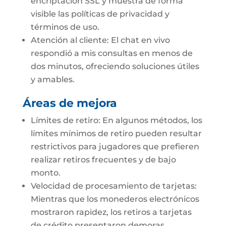
encriptación SSL y muestra de forma
visible las políticas de privacidad y
términos de uso.
Atención al cliente: El chat en vivo
respondió a mis consultas en menos de
dos minutos, ofreciendo soluciones útiles
y amables.
Áreas de mejora
Límites de retiro: En algunos métodos, los
límites mínimos de retiro pueden resultar
restrictivos para jugadores que prefieren
realizar retiros frecuentes y de bajo
monto.
Velocidad de procesamiento de tarjetas:
Mientras que los monederos electrónicos
mostraron rapidez, los retiros a tarjetas
de crédito presentaron demoras