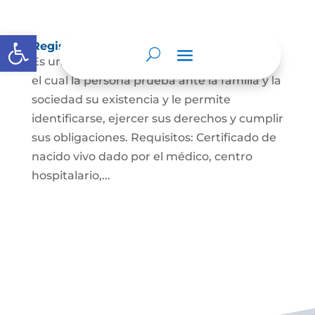
Abrir barra de herramientas
Registro Civil de Nacimiento
Es un documento indispensable mediante
el cual la persona prueba ante la familia y la
sociedad su existencia y le permite
identificarse, ejercer sus derechos y cumplir
sus obligaciones. Requisitos: Certificado de
nacido vivo dado por el médico, centro
hospitalario,...