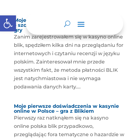
Abrir barra de herramientas
Moje pierwsze kroki w kasynie online blik
– szczere wrażenia po kilku tygodniach
gry
Zanim zarejestrowałem się w kasyno online
blik, spędziłem kilka dni na przeglądaniu for
internetowych i czytaniu recenzji w języku
polskim. Zainteresował mnie przede
wszystkim fakt, że metoda płatności BLIK
jest natychmiastowa i nie wymaga
podawania danych karty....
Moje pierwsze doświadczenia w kasynie
online w Polsce – gra z Blikiem
Pierwszy raz natknąłem się na kasyno
online polska blik przypadkowo,
przeglądając fora tematyczne o hazardzie w