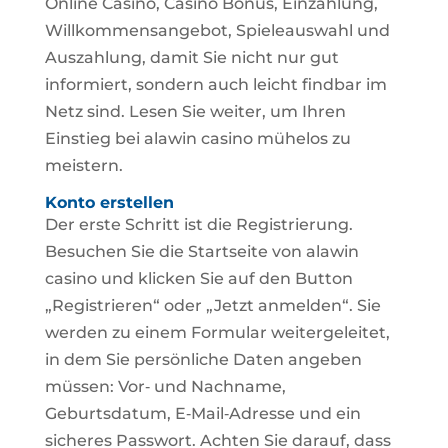
Online Casino, Casino Bonus, Einzahlung,
Willkommensangebot, Spieleauswahl und
Auszahlung, damit Sie nicht nur gut
informiert, sondern auch leicht findbar im
Netz sind. Lesen Sie weiter, um Ihren
Einstieg bei alawin casino mühelos zu
meistern.
Konto erstellen
Der erste Schritt ist die Registrierung.
Besuchen Sie die Startseite von alawin
casino und klicken Sie auf den Button
„Registrieren“ oder „Jetzt anmelden“. Sie
werden zu einem Formular weitergeleitet,
in dem Sie persönliche Daten angeben
müssen: Vor‑ und Nachname,
Geburtsdatum, E‑Mail‑Adresse und ein
sicheres Passwort. Achten Sie darauf, dass