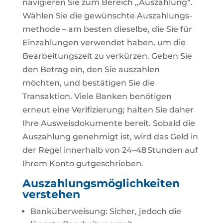
navigieren Sie zum Bereich „Auszahlung“.
Wählen Sie die gewünschte Auszahlungs­
methode – am besten dieselbe, die Sie für
Einzahlungen verwendet haben, um die
Bearbeitungszeit zu verkürzen. Geben Sie
den Betrag ein, den Sie auszahlen
möchten, und bestätigen Sie die
Transaktion. Viele Banken benötigen
erneut eine Verifizierung; halten Sie daher
Ihre Ausweisdokumente bereit. Sobald die
Auszahlung genehmigt ist, wird das Geld in
der Regel innerhalb von 24–48 Stunden auf
Ihrem Konto gutgeschrieben.
Auszahlungsmöglichkeiten
verstehen
Banküberweisung: Sicher, jedoch die