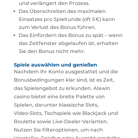
und verlängert den Prozess.
Das Überschreiten des maximalen
Einsatzes pro Spielrunde (oft 5 €) kann
zum Verlust des Bonus führen.
Das Einfordern des Bonus zu spät – wenn
das Zeitfenster abgelaufen ist, erhalten
Sie den Bonus nicht mehr.
Spiele auswählen und genießen
Nachdem Ihr Konto ausgestattet und die
Bonusbedingungen klar sind, ist es Zeit,
das Spielangebot zu erkunden. Alawin
casino bietet eine breite Palette von
Spielen, darunter klassische Slots,
Video‑Slots, Tischspiele wie Blackjack und
Roulette sowie Live‑Dealer‑Varianten.
Nutzen Sie Filteroptionen, um nach