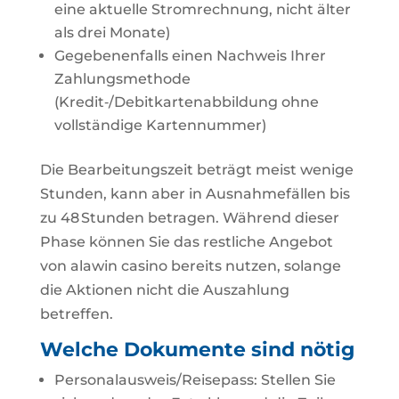
eine aktuelle Stromrechnung, nicht älter
als drei Monate)
Gegebenenfalls einen Nachweis Ihrer
Zahlungsmethode
(Kredit‑/Debitkartenabbildung ohne
vollständige Kartennummer)
Die Bearbeitungszeit beträgt meist wenige
Stunden, kann aber in Ausnahmefällen bis
zu 48 Stunden betragen. Während dieser
Phase können Sie das restliche Angebot
von alawin casino bereits nutzen, solange
die Aktionen nicht die Auszahlung
betreffen.
Welche Dokumente sind nötig
Personalausweis/Reisepass: Stellen Sie