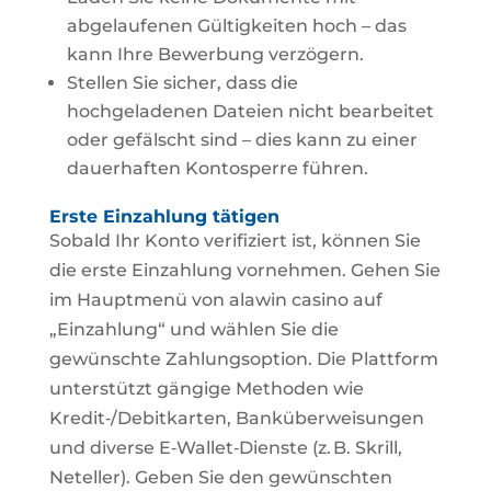
abgelaufenen Gültigkeiten hoch – das
kann Ihre Bewerbung verzögern.
Stellen Sie sicher, dass die
hochgeladenen Dateien nicht bearbeitet
oder gefälscht sind – dies kann zu einer
dauerhaften Kontosperre führen.
Erste Einzahlung tätigen
Sobald Ihr Konto verifiziert ist, können Sie
die erste Einzahlung vornehmen. Gehen Sie
im Hauptmenü von alawin casino auf
„Einzahlung“ und wählen Sie die
gewünschte Zahlungsoption. Die Plattform
unterstützt gängige Methoden wie
Kredit‑/Debitkarten, Banküberweisungen
und diverse E‑Wallet‑Dienste (z. B. Skrill,
Neteller). Geben Sie den gewünschten