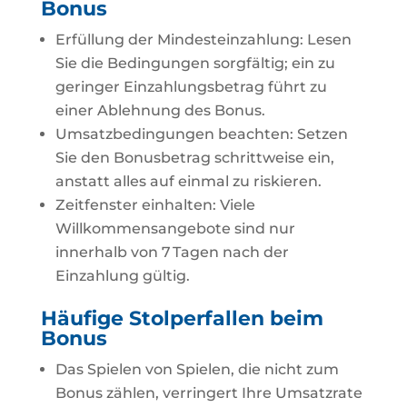
Bonus
Erfüllung der Mindesteinzahlung: Lesen
Sie die Bedingungen sorgfältig; ein zu
geringer Einzahlungsbetrag führt zu
einer Ablehnung des Bonus.
Umsatzbedingungen beachten: Setzen
Sie den Bonusbetrag schrittweise ein,
anstatt alles auf einmal zu riskieren.
Zeitfenster einhalten: Viele
Willkommensangebote sind nur
innerhalb von 7 Tagen nach der
Einzahlung gültig.
Häufige Stolperfallen beim
Bonus
Das Spielen von Spielen, die nicht zum
Bonus zählen, verringert Ihre Umsatzrate