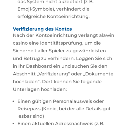
das System nicht akzeptiert (z. B.
Emoji‑Symbole), verhindert die
erfolgreiche Kontoeinrichtung.
Verifizierung des Kontos
Nach der Kontoeinrichtung verlangt alawin
casino eine Identitätsprüfung, um die
Sicherheit aller Spieler zu gewährleisten
und Betrug zu verhindern. Loggen Sie sich
in Ihr Dashboard ein und suchen Sie den
Abschnitt „Verifizierung“ oder „Dokumente
hochladen“. Dort können Sie folgende
Unterlagen hochladen:
Einen gültigen Personalausweis oder
Reisepass (Kopie, bei der alle Details gut
lesbar sind)
Einen aktuellen Adressnachweis (z. B.