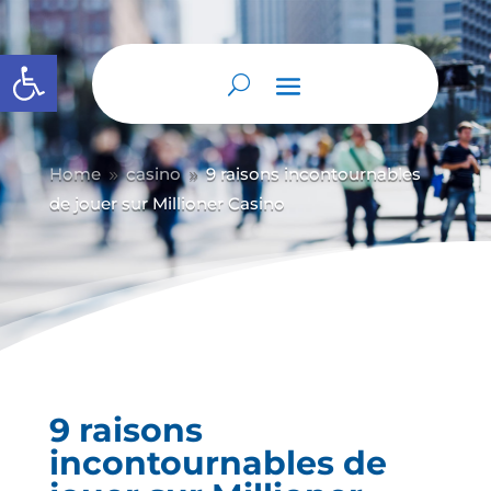
Abrir barra de herramientas
Home
casino
9 raisons incontournables
9
9
de jouer sur Millioner Casino
9 raisons
incontournables de