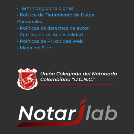
• Términos y condiciones
• Política de Tratamiento de Datos
Personales
• Políticas de derechos de autor
• Certificado de Accesibilidad
• Políticas de Privacidad Web
• Mapa del Sitio