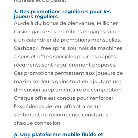
richesse et du plaisir.
3. Des promotions régulières pour les
joueurs réguliers
Au-delà du bonus de bienvenue, Millioner
Casino garde ses membres engagés grâce
à un calendrier de promotions mensuelles.
Cashback, free spins, tournois de machines
à sous et offres spéciales pour les dépôts
récurrents sont régulièrement proposés.
Ces promotions permettent aux joueurs de
maximiser leurs gains tout en ajoutant une
dimension supplémentaire de compétition.
Chaque offre est conçue pour renforcer
l’expérience de jeu, offrant ainsi un
sentiment de récompense constant à
chaque connexion.
4. Une plateforme mobile fluide et