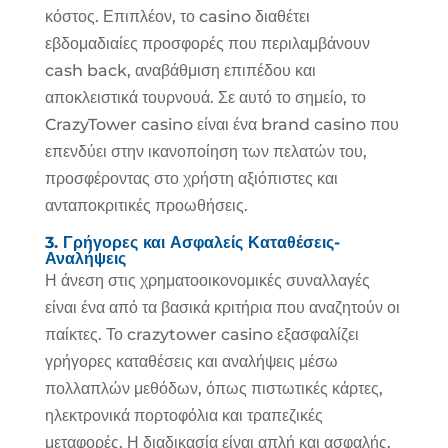
κόστος. Επιπλέον, το casino διαθέτει
εβδομαδιαίες προσφορές που περιλαμβάνουν
cash back, αναβάθμιση επιπέδου και
αποκλειστικά τουρνουά. Σε αυτό το σημείο, το
CrazyTower casino είναι ένα brand casino που
επενδύει στην ικανοποίηση των πελατών του,
προσφέροντας στο χρήστη αξιόπιστες και
ανταποκριτικές προωθήσεις.
3. Γρήγορες και Ασφαλείς Καταθέσεις-
Αναλήψεις
Η άνεση στις χρηματοοικονομικές συναλλαγές
είναι ένα από τα βασικά κριτήρια που αναζητούν οι
παίκτες. Το crazytower casino εξασφαλίζει
γρήγορες καταθέσεις και αναλήψεις μέσω
πολλαπλών μεθόδων, όπως πιστωτικές κάρτες,
ηλεκτρονικά πορτοφόλια και τραπεζικές
μεταφορές. Η διαδικασία είναι απλή και ασφαλής,