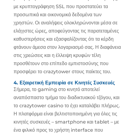
με κρυπτογράφηση SSL που προστατεύει τα
προσωπικά και οικονομικά δεδομένα των
χρηστών. Οι αναλήψεις ολοκληρώνονται μέσα σε
ελάχιστες ώρες, αποφεύγοντας τις παρατεταμένες
καθυστερήσεις και εξασφαλίζοντας ότι τα κέρδη
φτάνουν άμεσα στον λογαριασμό σας. Η διαφάνεια
στις χρεώσεις και η έλλειψη κρυφών τέλη
προσθέτουν στο επίπεδο εμπιστοσύνης που
προσφέρει το crazytower στους παίκτες του.
4. Εξαιρετική Εμπειρία σε Κινητές Συσκευές
Σήμερα, το gaming στο κινητό αποτελεί
αναπόσπαστο τμήμα του διαδικτυακού τζόγου, και
το crazytower casino το έχει καταλάβει πλήρως.
Η πλατφόρμα είναι βελτιστοποιημένη για όλες τις
κινητές συσκευές – smartphone και tablet – με
ένα φιλικό προς το χρήστη interface που