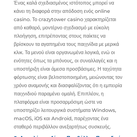
Ένας καλά σχεδιασμένος ιστότοπος μπορεί να
κάνει τη διαφορά στην απόδοση ενός online
casino. Το crazytower casino χαρακτηρίζεται
από καθαρό, μοντέρνο σχεδιασμό με εύκολη
πλοήγηση, επιτρέποντας στους παίκτες να
βρίσκουν τα αγαπημένα τους παιχνίδια με μερικά
κλικ. Τα μενού είναι οργανωμένα λογικά, ενώ οι
ενότητες όπως τα μπόνους, οι συναλλαγές και η
υποστήριξη είναι άμεσα προσβάσιμες. Η ταχύτητα
φόρτωσης είναι βελτιστοποιημένη, μειώνοντας τον
χρόνο αναμονής και διασφαλίζοντας ότι η εμπειρία
παιχνιδιού παραμένει ομαλή. Επιπλέον, η
πλατφόρμα είναι προσαρμόσιμη ώστε να
υποστηρίζει λειτουργικά συστήματα Windows,
macOS, iOS και Android, παρέχοντας ένα
σταθερό περιβάλλον ανεξαρτήτως συσκευής.