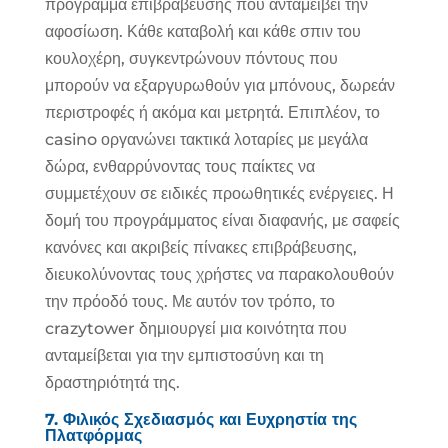
πρόγραμμα επιβράβευσης που ανταμείβει την
αφοσίωση. Κάθε καταβολή και κάθε σπιν του
κουλοχέρη, συγκεντρώνουν πόντους που
μπορούν να εξαργυρωθούν για μπόνους, δωρεάν
περιστροφές ή ακόμα και μετρητά. Επιπλέον, το
casino οργανώνει τακτικά λοταρίες με μεγάλα
δώρα, ενθαρρύνοντας τους παίκτες να
συμμετέχουν σε ειδικές προωθητικές ενέργειες. Η
δομή του προγράμματος είναι διαφανής, με σαφείς
κανόνες και ακριβείς πίνακες επιβράβευσης,
διευκολύνοντας τους χρήστες να παρακολουθούν
την πρόοδό τους. Με αυτόν τον τρόπο, το
crazytower δημιουργεί μια κοινότητα που
ανταμείβεται για την εμπιστοσύνη και τη
δραστηριότητά της.
7. Φιλικός Σχεδιασμός και Ευχρηστία της
Πλατφόρμας