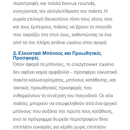
περιστροφές και πολλά bonus rounds,
ενισχύοντας την αλληλεπίδραση του παίκτη. Η
ευρεία επιλογή διευκολύνει τόσο τους νέους όσο
και τους έμπειρους παίκτες να βρουν το παιχνίδι
που ταιριάζει στο στυλ τους, καθιστώντας το ένα
από τα πιο πλήρη online casino στην αγορά.
2. Ελκυστικά Μπόνους και Προωθητικές
Προσφορές
Όσον αφορά τα μπόνους, το crazytower casino
δεν αφήνει καμία αμφιβολία – προσφέρει ελκυστικά
πακέτα καλωσορίσματος, μπόνους κατάθεσης, και
τακτικές προωθητικές προσφορές που
ενθαρρύνουν τη συνέχιση του παιχνιδιού. Οι νέοι
παίκτες μπορούν να επωφεληθούν από ένα αρχικό
μπόνους που αυξάνει την πρώτη τους κατάθεση,
ενώ το πρόγραμμα δωρεάν περιστροφών δίνει
επιπλέον ευκαιρίες για κέρδη χωρίς επιπλέον