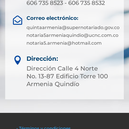
606 735 8523 - 606 735 8532
Correo electrónico:

quintaarmenia@supernotariado.gov.co
notaria5armeniaquindio@ucnc.com.co
notaria5.armenia@hotmail.com
Dirección:

Dirección Calle 4 Norte
No. 13-87 Edificio Torre 100
Armenia Quindío
• Términos y condiciones