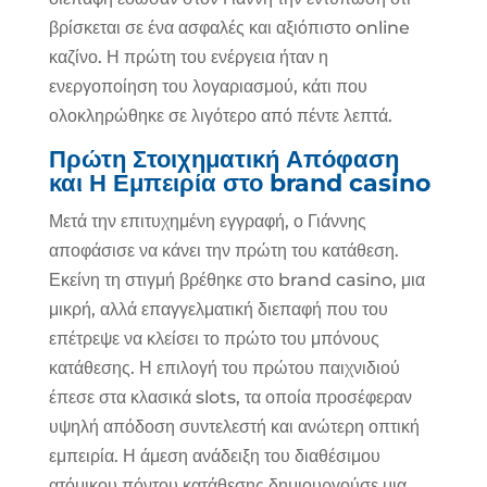
βρίσκεται σε ένα ασφαλές και αξιόπιστο online
καζίνο. Η πρώτη του ενέργεια ήταν η
ενεργοποίηση του λογαριασμού, κάτι που
ολοκληρώθηκε σε λιγότερο από πέντε λεπτά.
Πρώτη Στοιχηματική Απόφαση
και Η Εμπειρία στο brand casino
Μετά την επιτυχημένη εγγραφή, ο Γιάννης
αποφάσισε να κάνει την πρώτη του κατάθεση.
Εκείνη τη στιγμή βρέθηκε στο brand casino, μια
μικρή, αλλά επαγγελματική διεπαφή που του
επέτρεψε να κλείσει το πρώτο του μπόνους
κατάθεσης. Η επιλογή του πρώτου παιχνιδιού
έπεσε στα κλασικά slots, τα οποία προσέφεραν
υψηλή απόδοση συντελεστή και ανώτερη οπτική
εμπειρία. Η άμεση ανάδειξη του διαθέσιμου
ατόμικου πόντου κατάθεσης δημιουργούσε μια