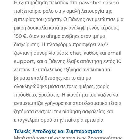
Η εξυπηρέτηση πελατών στο pawnbet casino
παίζει καίριο ρόλο στην ομαλή λειτουργία της
εμπειρίας του χρήστη. Ο Γιάννης αντιμετώπισε μια
μικρή δυσκολία κατά την ανάληψη ενός κέρδους
150 €, όταν το αίτημα ανέβηκε στον τμήμα
διαχείρισης. Η πλατφόρμα προσφέρει 24/7
ζωντανή συνομιλία μέσω chat, καθώς και email
support, και ο Γιάννης έλαβε απάντηση εντός 10
λεπτών. Ο υπάλληλος εξήγησε αναλυτικά τα
βήματα επαλήθευσης, και το αίτημα
ολοκληρώθηκε μέσα σε τρεις ημέρες, χωρίς
πρόσθετες χρεώσεις. Η ικανότητα του καζίνο να
αντιμετωπίζει γρήγορα και αποτελεσματικά τέτοια
ζητήματα ενισχύει την αίσθηση ασφαλείας και
επαγγελματισμού στην παίκτρια εμπειρία.
Τελικές Αποδοχές και Συμπεράσματα
Μετά από τρεις μήνες ενταγμένης δραστηριότητας,