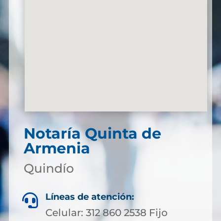
Notaría Quinta de
Armenia
Quindío
Líneas de atención:

Celular: 312 860 2538 Fijo