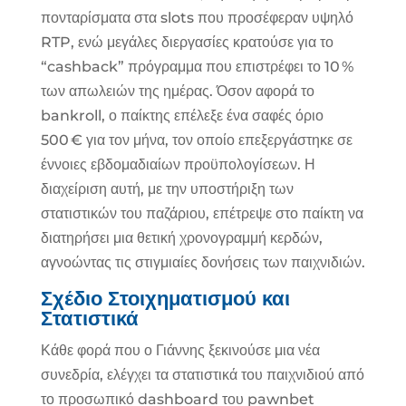
πονταρίσματα στα slots που προσέφεραν υψηλό
RTP, ενώ μεγάλες διεργασίες κρατούσε για το
“cashback” πρόγραμμα που επιστρέφει το 10 %
των απωλειών της ημέρας. Όσον αφορά το
bankroll, ο παίκτης επέλεξε ένα σαφές όριο
500 € για τον μήνα, τον οποίο επεξεργάστηκε σε
έννοιες εβδομαδιαίων προϋπολογίσεων. Η
διαχείριση αυτή, με την υποστήριξη των
στατιστικών του παζάριου, επέτρεψε στο παίκτη να
διατηρήσει μια θετική χρονογραμμή κερδών,
αγνοώντας τις στιγμιαίες δονήσεις των παιχνιδιών.
Σχέδιο Στοιχηματισμού και
Στατιστικά
Κάθε φορά που ο Γιάννης ξεκινούσε μια νέα
συνεδρία, ελέγχει τα στατιστικά του παιχνιδιού από
το προσωπικό dashboard του pawnbet