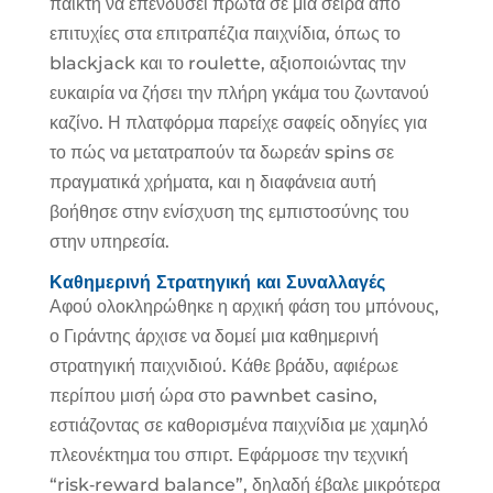
παίκτη να επενδύσει πρώτα σε μια σειρά από
επιτυχίες στα επιτραπέζια παιχνίδια, όπως το
blackjack και το roulette, αξιοποιώντας την
ευκαιρία να ζήσει την πλήρη γκάμα του ζωντανού
καζίνο. Η πλατφόρμα παρείχε σαφείς οδηγίες για
το πώς να μετατραπούν τα δωρεάν spins σε
πραγματικά χρήματα, και η διαφάνεια αυτή
βοήθησε στην ενίσχυση της εμπιστοσύνης του
στην υπηρεσία.
Καθημερινή Στρατηγική και Συναλλαγές
Αφού ολοκληρώθηκε η αρχική φάση του μπόνους,
ο Γιράντης άρχισε να δομεί μια καθημερινή
στρατηγική παιχνιδιού. Κάθε βράδυ, αφιέρωε
περίπου μισή ώρα στο pawnbet casino,
εστιάζοντας σε καθορισμένα παιχνίδια με χαμηλό
πλεονέκτημα του σπιρτ. Εφάρμοσε την τεχνική
“risk‑reward balance”, δηλαδή έβαλε μικρότερα