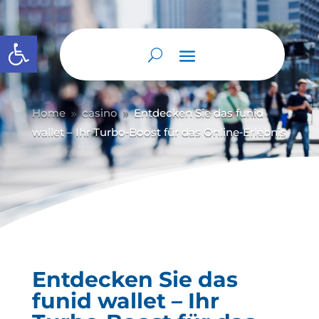
Abrir barra de herramientas
Home
casino
Entdecken Sie das funid
9
9
wallet – Ihr Turbo‑Boost für das Online‑Erlebnis
Entdecken Sie das
funid wallet – Ihr