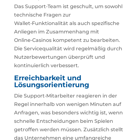
Das Support‑Team ist geschult, um sowohl
technische Fragen zur
Wallet‑Funktionalität als auch spezifische
Anliegen im Zusammenhang mit
Online‑Casinos kompetent zu bearbeiten.
Die Servicequalität wird regelmäßig durch
Nutzerbewertungen überprüft und
kontinuierlich verbessert.
Erreichbarkeit und
Lösungsorientierung
Die Support‑Mitarbeiter reagieren in der
Regel innerhalb von wenigen Minuten auf
Anfragen, was besonders wichtig ist, wenn
schnelle Entscheidungen beim Spielen
getroffen werden müssen. Zusätzlich stellt
das Unternehmen eine umfangreiche