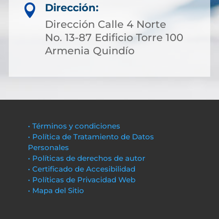
Dirección:

Dirección Calle 4 Norte
No. 13-87 Edificio Torre 100
Armenia Quindío
• Términos y condiciones
• Política de Tratamiento de Datos
Personales
• Políticas de derechos de autor
• Certificado de Accesibilidad
• Políticas de Privacidad Web
• Mapa del Sitio