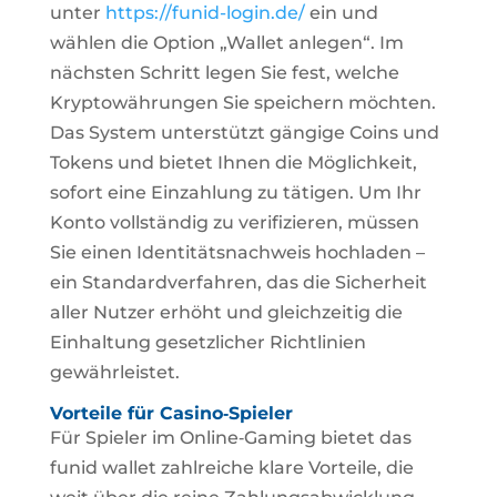
unter
https://funid-login.de/
ein und
wählen die Option „Wallet anlegen“. Im
nächsten Schritt legen Sie fest, welche
Kryptowährungen Sie speichern möchten.
Das System unterstützt gängige Coins und
Tokens und bietet Ihnen die Möglichkeit,
sofort eine Einzahlung zu tätigen. Um Ihr
Konto vollständig zu verifizieren, müssen
Sie einen Identitätsnachweis hochladen –
ein Standardverfahren, das die Sicherheit
aller Nutzer erhöht und gleichzeitig die
Einhaltung gesetzlicher Richtlinien
gewährleistet.
Vorteile für Casino‑Spieler
Für Spieler im Online‑Gaming bietet das
funid wallet zahlreiche klare Vorteile, die