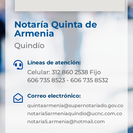
Notaría Quinta de
Armenia
Quindío
Líneas de atención:

Celular: 312 860 2538 Fijo
606 735 8523 - 606 735 8532
Correo electrónico:

quintaarmenia@supernotariado.gov.co
notaria5armeniaquindio@ucnc.com.co
notaria5.armenia@hotmail.com