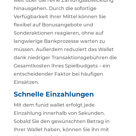
weit über die reine Zahlungsabwicklung
hinausgehen. Durch die sofortige
Verfügbarkeit Ihrer Mittel können Sie
flexibel auf Bonusangebote und
Sonderaktionen reagieren, ohne auf
langwierige Bankprozesse warten zu
müssen. Außerdem reduziert das Wallet
dank niedriger Transaktionsgebühren die
Gesamtkosten Ihres Spielbudgets – ein
entscheidender Faktor bei häufigen
Einsätzen.
Schnelle Einzahlungen
Mit dem funid wallet erfolgt jede
Einzahlung innerhalb von Sekunden.
Sobald Sie den gewünschten Betrag in
Ihrer Wallet haben, können Sie ihn mit