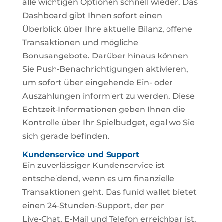
alle wichtigen Optionen schnell wieder. Das
Dashboard gibt Ihnen sofort einen
Überblick über Ihre aktuelle Bilanz, offene
Transaktionen und mögliche
Bonusangebote. Darüber hinaus können
Sie Push‑Benachrichtigungen aktivieren,
um sofort über eingehende Ein- oder
Auszahlungen informiert zu werden. Diese
Echtzeit‑Informationen geben Ihnen die
Kontrolle über Ihr Spielbudget, egal wo Sie
sich gerade befinden.
Kundenservice und Support
Ein zuverlässiger Kundenservice ist
entscheidend, wenn es um finanzielle
Transaktionen geht. Das funid wallet bietet
einen 24‑Stunden‑Support, der per
Live‑Chat, E‑Mail und Telefon erreichbar ist.