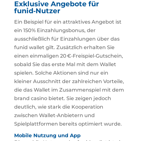
Exklusive Angebote für
funid‑Nutzer
Ein Beispiel für ein attraktives Angebot ist
ein 150% Einzahlungsbonus, der
ausschließlich für Einzahlungen über das
funid wallet gilt. Zusätzlich erhalten Sie
einen einmaligen 20 €‑Freispiel‑Gutschein,
sobald Sie das erste Mal mit dem Wallet
spielen. Solche Aktionen sind nur ein
kleiner Ausschnitt der zahlreichen Vorteile,
die das Wallet im Zusammenspiel mit dem
brand casino bietet. Sie zeigen jedoch
deutlich, wie stark die Kooperation
zwischen Wallet‑Anbietern und
Spielplattformen bereits optimiert wurde.
Mobile Nutzung und App