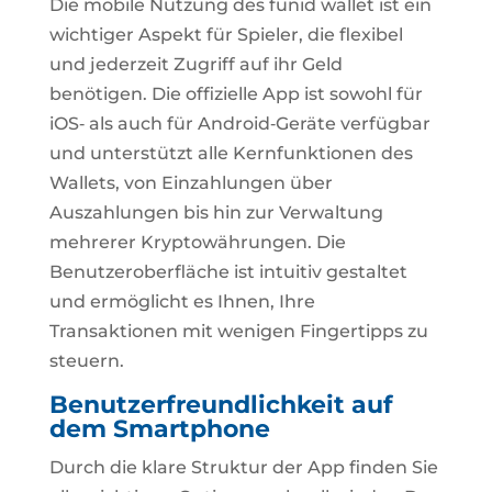
Die mobile Nutzung des funid wallet ist ein
wichtiger Aspekt für Spieler, die flexibel
und jederzeit Zugriff auf ihr Geld
benötigen. Die offizielle App ist sowohl für
iOS‑ als auch für Android‑Geräte verfügbar
und unterstützt alle Kernfunktionen des
Wallets, von Einzahlungen über
Auszahlungen bis hin zur Verwaltung
mehrerer Kryptowährungen. Die
Benutzeroberfläche ist intuitiv gestaltet
und ermöglicht es Ihnen, Ihre
Transaktionen mit wenigen Fingertipps zu
steuern.
Benutzerfreundlichkeit auf
dem Smartphone
Durch die klare Struktur der App finden Sie