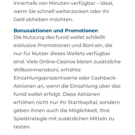
innerhalb von Minuten verfügbar – ideal,
wenn Sie schnell weiterzocken oder Ihr
Geld abheben möchten.
Bonusaktionen und Promotionen
Die Nutzung des funid wallet schließt
exklusive Promotionen und Boni ein, die
nur für Nutzer dieses Wallets verfügbar
sind. Viele Online‑Casinos bieten zusätzliche
Willkommensboni, erhöhte
Einzahlungsprozentwerte oder Cashback-
Aktionen an, wenn die Einzahlung über das
funid wallet erfolgt. Diese Aktionen
erhöhen nicht nur Ihr Startkapital, sondern
geben Ihnen auch die Möglichkeit, Ihre
Spielstrategie mit zusätzlichen Mitteln zu
testen.