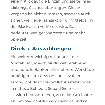
einem Klick auf die Einzahlungsseite Ihres
Lieblings‑Casinos übertragen. Dieser
Vorgang ist nicht nur rasch, sondern auch
sicher, weil jede Transaktion unmittelbar in
der Blockchain verifiziert wird. Das
bedeutet weniger Wartezeit und mehr
Spielzeit.
Direkte Auszahlungen
Ein weiterer wichtiger Punkt ist die
Auszahlungsgeschwindigkeit. Während
traditionelle Banken oft mehrere Werktage
benötigen, um Gewinne auszuzahlen,
ermöglicht das funid wallet Auszahlungen
in nahezu Echtzeit. Sobald Sie einen
Gewinn beanspruchen, wird das Geld sofort
an Ihre Wallet-Adresse gesendet und ist