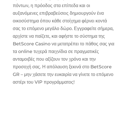
πόντων, η πρόοδος στα επίπεδα και οι
αυξανόμενες επιβραβεύσεις δημιουργούν ένα
οικοσύστημα όπου κάθε στοίχημα φέρνει κοντά
σας το επόμενο μεγάλο δώρο. Εγγραφείτε σήμερα,
αρχίστε να παίζετε, και αφήστε το σύστημα της
BetScore Casino να μετατρέπει το πάθος σας για
τα online τυχερά παιχνίδια σε πραγματικές
ανταμοιβές που αξίζουν τον χρόνο και την
προσοχή σας. Η απόλαυση ξεκινά στο BetScore
GR – μην χάσετε την ευκαιρία να γίνετε το επόμενο
αστέρι του VIP προγράμματος!