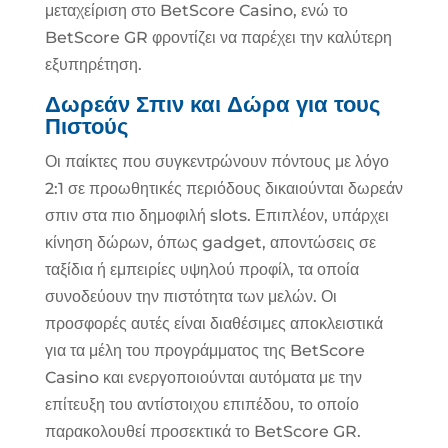
μεταχείριση στο BetScore Casino, ενώ το
BetScore GR φροντίζει να παρέχει την καλύτερη
εξυπηρέτηση.
Δωρεάν Σπιν και Δώρα για τους
Πιστούς
Οι παίκτες που συγκεντρώνουν πόντους με λόγο
2:1 σε προωθητικές περιόδους δικαιούνται δωρεάν
σπιν στα πιο δημοφιλή slots. Επιπλέον, υπάρχει
κίνηση δώρων, όπως gadget, αποντώσεις σε
ταξίδια ή εμπειρίες υψηλού προφίλ, τα οποία
συνοδεύουν την πιστότητα των μελών. Οι
προσφορές αυτές είναι διαθέσιμες αποκλειστικά
για τα μέλη του προγράμματος της BetScore
Casino και ενεργοποιούνται αυτόματα με την
επίτευξη του αντίστοιχου επιπέδου, το οποίο
παρακολουθεί προσεκτικά το BetScore GR.