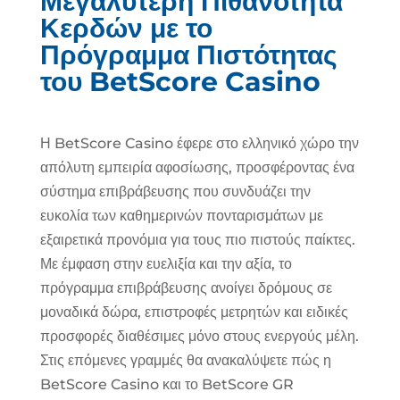
Μεγαλύτερη Πιθανότητα
Κερδών με το
Πρόγραμμα Πιστότητας
του BetScore Casino
Η BetScore Casino έφερε στο ελληνικό χώρο την
απόλυτη εμπειρία αφοσίωσης, προσφέροντας ένα
σύστημα επιβράβευσης που συνδυάζει την
ευκολία των καθημερινών πονταρισμάτων με
εξαιρετικά προνόμια για τους πιο πιστούς παίκτες.
Με έμφαση στην ευελιξία και την αξία, το
πρόγραμμα επιβράβευσης ανοίγει δρόμους σε
μοναδικά δώρα, επιστροφές μετρητών και ειδικές
προσφορές διαθέσιμες μόνο στους ενεργούς μέλη.
Στις επόμενες γραμμές θα ανακαλύψετε πώς η
BetScore Casino και το BetScore GR