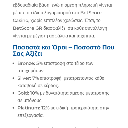
εβδομαδιαία βάση, ενώ η άμεση πληρωμή γίνεται
μέσω του ίδιου λογαριασμού στο BetScore
Casino, χωρίς επιπλέον χρεώσεις. Έτσι, το
BetScore GR διασφαλίζει ότι κάθε συναλλαγή
γίνεται με μέγιστη ασφάλεια και ταχύτητα.
Ποσοστά και Όροι – Ποσοστό Που
Σας Αξίζει
Bronze: 5% επιστροφή στο τζίρο των
στοιχημάτων.
Silver: 7% επιστροφή, μετατρέποντας κάθε
καταβολή σε κέρδος.
Gold: 10% με δυνατότητα άμεσης μετατροπής
σε μπόνους.
Platinum: 12% με ειδική προτεραιότητα στην
επεξεργασία.