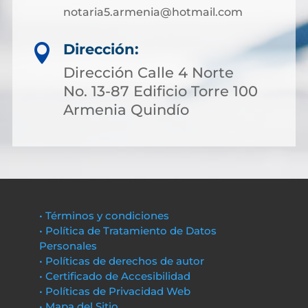
notaria5.armenia@hotmail.com
Dirección:

Dirección Calle 4 Norte
No. 13-87 Edificio Torre 100
Armenia Quindío
• Términos y condiciones
• Política de Tratamiento de Datos
Personales
• Políticas de derechos de autor
• Certificado de Accesibilidad
• Políticas de Privacidad Web
• Mapa del Sitio