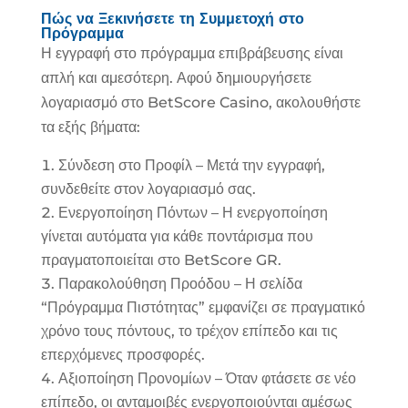
Πώς να Ξεκινήσετε τη Συμμετοχή στο
Πρόγραμμα
Η εγγραφή στο πρόγραμμα επιβράβευσης είναι
απλή και αμεσότερη. Αφού δημιουργήσετε
λογαριασμό στο BetScore Casino, ακολουθήστε
τα εξής βήματα:
Σύνδεση στο Προφίλ – Μετά την εγγραφή,
συνδεθείτε στον λογαριασμό σας.
Ενεργοποίηση Πόντων – Η ενεργοποίηση
γίνεται αυτόματα για κάθε ποντάρισμα που
πραγματοποιείται στο BetScore GR.
Παρακολούθηση Προόδου – Η σελίδα
“Πρόγραμμα Πιστότητας” εμφανίζει σε πραγματικό
χρόνο τους πόντους, το τρέχον επίπεδο και τις
επερχόμενες προσφορές.
Αξιοποίηση Προνομίων – Όταν φτάσετε σε νέο
επίπεδο, οι ανταμοιβές ενεργοποιούνται αμέσως