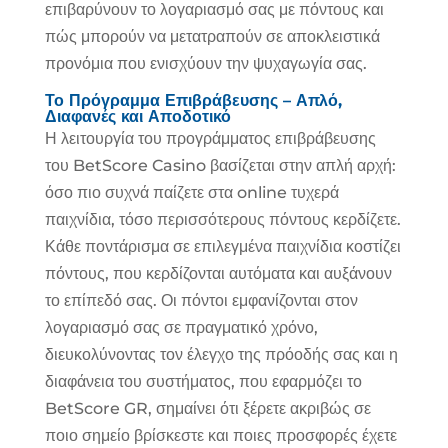
επιβαρύνουν το λογαριασμό σας με πόντους και
πώς μπορούν να μετατραπούν σε αποκλειστικά
προνόμια που ενισχύουν την ψυχαγωγία σας.
Το Πρόγραμμα Επιβράβευσης – Απλό,
Διαφανές και Αποδοτικό
Η λειτουργία του προγράμματος επιβράβευσης
του BetScore Casino βασίζεται στην απλή αρχή:
όσο πιο συχνά παίζετε στα online τυχερά
παιχνίδια, τόσο περισσότερους πόντους κερδίζετε.
Κάθε ποντάρισμα σε επιλεγμένα παιχνίδια κοστίζει
πόντους, που κερδίζονται αυτόματα και αυξάνουν
το επίπεδό σας. Οι πόντοι εμφανίζονται στον
λογαριασμό σας σε πραγματικό χρόνο,
διευκολύνοντας τον έλεγχο της πρόοδής σας και η
διαφάνεια του συστήματος, που εφαρμόζει το
BetScore GR, σημαίνει ότι ξέρετε ακριβώς σε
ποιο σημείο βρίσκεστε και ποιες προσφορές έχετε