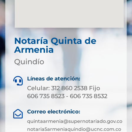
Notaría Quinta de
Armenia
Quindío
Líneas de atención:

Celular: 312 860 2538 Fijo
606 735 8523 - 606 735 8532
Correo electrónico:

quintaarmenia@supernotariado.gov.co
notaria5armeniaquindio@ucnc.com.co