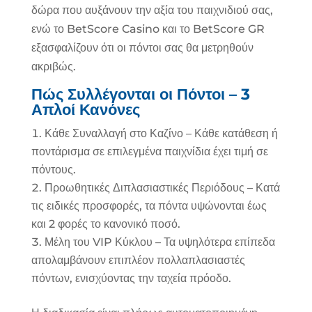
δώρα που αυξάνουν την αξία του παιχνιδιού σας,
ενώ το BetScore Casino και το BetScore GR
εξασφαλίζουν ότι οι πόντοι σας θα μετρηθούν
ακριβώς.
Πώς Συλλέγονται οι Πόντοι – 3
Απλοί Κανόνες
Κάθε Συναλλαγή στο Καζίνο – Κάθε κατάθεση ή
ποντάρισμα σε επιλεγμένα παιχνίδια έχει τιμή σε
πόντους.
Προωθητικές Διπλασιαστικές Περιόδους – Κατά
τις ειδικές προσφορές, τα πόντα υψώνονται έως
και 2 φορές το κανονικό ποσό.
Μέλη του VIP Κύκλου – Τα υψηλότερα επίπεδα
απολαμβάνουν επιπλέον πολλαπλασιαστές
πόντων, ενισχύοντας την ταχεία πρόοδο.