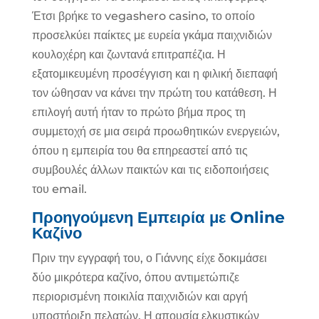
Έτσι βρήκε το vegashero casino, το οποίο
προσελκύει παίκτες με ευρεία γκάμα παιχνιδιών
κουλοχέρη και ζωντανά επιτραπέζια. Η
εξατομικευμένη προσέγγιση και η φιλική διεπαφή
τον ώθησαν να κάνει την πρώτη του κατάθεση. Η
επιλογή αυτή ήταν το πρώτο βήμα προς τη
συμμετοχή σε μια σειρά προωθητικών ενεργειών,
όπου η εμπειρία του θα επηρεαστεί από τις
συμβουλές άλλων παικτών και τις ειδοποιήσεις
του email.
Προηγούμενη Εμπειρία με Online
Καζίνο
Πριν την εγγραφή του, ο Γιάννης είχε δοκιμάσει
δύο μικρότερα καζίνο, όπου αντιμετώπιζε
περιορισμένη ποικιλία παιχνιδιών και αργή
υποστήριξη πελατών. Η απουσία ελκυστικών