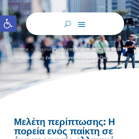
Abrir barra de herramientas
Home
casino
Μελέτη περίπτωσης: Η πορεία
9
9
ενός παίκτη σε ένα κορυφαίο ελληνικό καζίνο
Μελέτη περίπτωσης: Η
πορεία ενός παίκτη σε