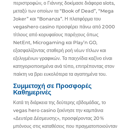
περιστροφών, ο Γιάννης δοκίμασε διάφορα slots,
μεταξύ των οποίων τα “Book of Dead”, “Mega
Joker” και “Bonanza”. Η πλατφόρμα του
vegashero casino προσφέρει πάνω από 2 000
τίτλους από κορυφαίους παρόχους όπως
NetEnt, Microgaming και Play’n GO,
εξασφαλίζοντας σταθερή ροή νέων τίτλων και
εξελιγμένων γραφικών. Τα παιχνίδια καζίνο είναι
κατηγοριοποιημένα ανά τύπο, επιτρέποντας στον
παίκτη να βρει ευκολότερα τα αγαπημένα του.
Συμμετοχή σε Προσφορές
Καθημερινές
Κατά τη διάρκεια της δεύτερης εβδομάδας, το
vegas hero casino ξεκίνησε την καμπάνια
«Δευτέρα Δέσμευσης», προσφέροντας 20 %
μπόνους στις καταθέσεις που πραγματοποιούνταν