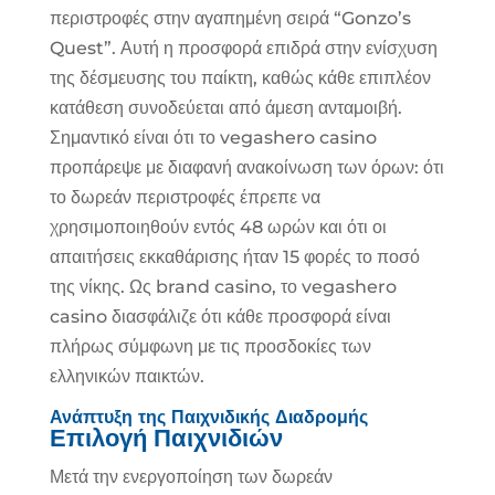
περιστροφές στην αγαπημένη σειρά “Gonzo’s
Quest”. Αυτή η προσφορά επιδρά στην ενίσχυση
της δέσμευσης του παίκτη, καθώς κάθε επιπλέον
κατάθεση συνοδεύεται από άμεση ανταμοιβή.
Σημαντικό είναι ότι το vegashero casino
προπάρεψε με διαφανή ανακοίνωση των όρων: ότι
το δωρεάν περιστροφές έπρεπε να
χρησιμοποιηθούν εντός 48 ωρών και ότι οι
απαιτήσεις εκκαθάρισης ήταν 15 φορές το ποσό
της νίκης. Ως brand casino, το vegashero
casino διασφάλιζε ότι κάθε προσφορά είναι
πλήρως σύμφωνη με τις προσδοκίες των
ελληνικών παικτών.
Ανάπτυξη της Παιχνιδικής Διαδρομής
Επιλογή Παιχνιδιών
Μετά την ενεργοποίηση των δωρεάν