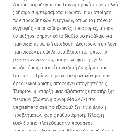
Από το παράδειγμα του Γιάννη προκύπτουν πολλά
χρήσιμα συμπεράσματα. Πρώτον, η αξιοποίηση
των προωθητικών ενεργειών, όπως το μπόνους
εγγραφής και οι καθημερινές προσφορές, μπορεί
να αυξήσει σημαντικά το διαθέσιμο κεφάλαιο για
παιχνίδια με υψηλή απόδοση. Δεύτερον, η επιλογή
παιχνιδιών με υψηλή μεταβλητότητα, όπως τα
progressive slots, μπορεί να φέρει μεγάλα
κέρδη, όμως απαιτεί συνειδητή διαχείριση του
bankroll. Τρίτον, η ρεαλιστική αξιολόγηση των
όρων εκκαθάρισης αποφεύγει απογοητεύσεις.
Τέταρτον, η ύπαρξη μιας αξιόπιστης υποστήριξης
πελατών (Ζωντανή συνομιλία 24/7) στο
vegashero casino εξασφαλίζει την επίλυση
προβλημάτων χωρίς καθυστέρηση. Τέλος, η
ευελιξία της πλατφόρμας να προσφέρει
προσφορές ειδικά για την Ελληνική αγορά, όπως