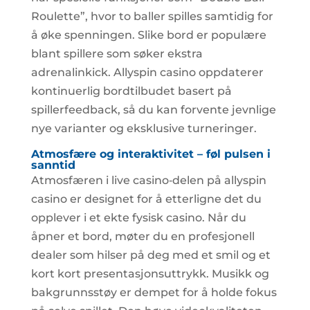
Roulette”, hvor to baller spilles samtidig for
å øke spenningen. Slike bord er populære
blant spillere som søker ekstra
adrenalinkick. Allyspin casino oppdaterer
kontinuerlig bordtilbudet basert på
spillerfeedback, så du kan forvente jevnlige
nye varianter og eksklusive turneringer.
Atmosfære og interaktivitet – føl pulsen i
sanntid
Atmosfæren i live casino‑delen på allyspin
casino er designet for å etterligne det du
opplever i et ekte fysisk casino. Når du
åpner et bord, møter du en profesjonell
dealer som hilser på deg med et smil og et
kort kort presentasjonsuttrykk. Musikk og
bakgrunnsstøy er dempet for å holde fokus