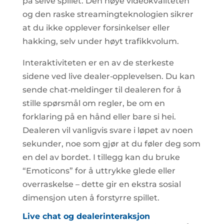
på selve spillet. Den høye videokvaliteten
og den raske streamingteknologien sikrer
at du ikke opplever forsinkelser eller
hakking, selv under høyt trafikkvolum.
Interaktiviteten er en av de sterkeste
sidene ved live dealer‑opplevelsen. Du kan
sende chat‑meldinger til dealeren for å
stille spørsmål om regler, be om en
forklaring på en hånd eller bare si hei.
Dealeren vil vanligvis svare i løpet av noen
sekunder, noe som gjør at du føler deg som
en del av bordet. I tillegg kan du bruke
“Emoticons” for å uttrykke glede eller
overraskelse – dette gir en ekstra sosial
dimensjon uten å forstyrre spillet.
Live chat og dealerinteraksjon