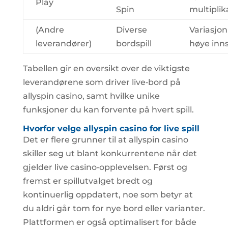
Play
Spin
multiplik
(Andre
Diverse
Variasjon
leverandører)
bordspill
høye inn
Tabellen gir en oversikt over de viktigste
leverandørene som driver live‑bord på
allyspin casino, samt hvilke unike
funksjoner du kan forvente på hvert spill.
Hvorfor velge allyspin casino for live spill
Det er flere grunner til at allyspin casino
skiller seg ut blant konkurrentene når det
gjelder live casino‑opplevelsen. Først og
fremst er spillutvalget bredt og
kontinuerlig oppdatert, noe som betyr at
du aldri går tom for nye bord eller varianter.
Plattformen er også optimalisert for både