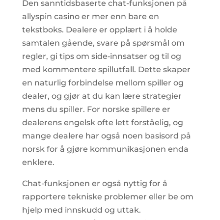
Den sanntidsbaserte chat-funksjonen på
allyspin casino er mer enn bare en
tekstboks. Dealere er opplært i å holde
samtalen gående, svare på spørsmål om
regler, gi tips om side‑innsatser og til og
med kommentere spillutfall. Dette skaper
en naturlig forbindelse mellom spiller og
dealer, og gjør at du kan lære strategier
mens du spiller. For norske spillere er
dealerens engelsk ofte lett forståelig, og
mange dealere har også noen basisord på
norsk for å gjøre kommunikasjonen enda
enklere.
Chat-funksjonen er også nyttig for å
rapportere tekniske problemer eller be om
hjelp med innskudd og uttak.