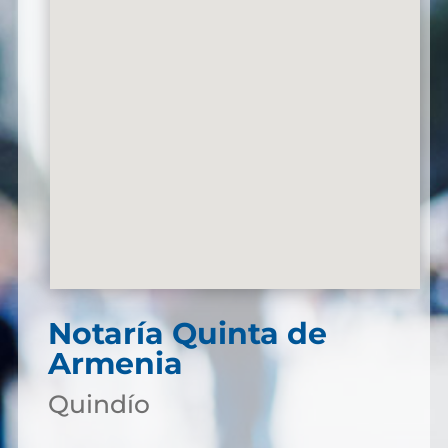
Notaría Quinta de
Armenia
Quindío