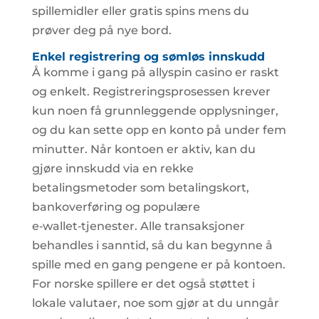
spillemidler eller gratis spins mens du
prøver deg på nye bord.
Enkel registrering og sømløs innskudd
Å komme i gang på allyspin casino er raskt
og enkelt. Registreringsprosessen krever
kun noen få grunnleggende opplysninger,
og du kan sette opp en konto på under fem
minutter. Når kontoen er aktiv, kan du
gjøre innskudd via en rekke
betalingsmetoder som betalingskort,
bankoverføring og populære
e‑wallet‑tjenester. Alle transaksjoner
behandles i sanntid, så du kan begynne å
spille med en gang pengene er på kontoen.
For norske spillere er det også støttet i
lokale valutaer, noe som gjør at du unngår