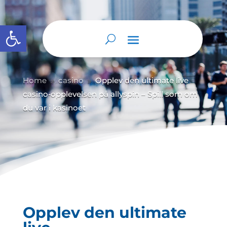
Abrir barra de herramientas
Home
casino
Opplev den ultimate live
9
9
casino‑opplevelsen på allyspin – Spill som om
du var i kasinoet
Opplev den ultimate