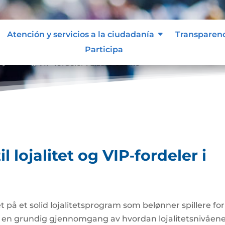
Atención y servicios a la ciudadanía
Transparen
Participa
ojalitet og VIP‑fordeler i Lizaro casino
l lojalitet og VIP‑fordeler i
t på et solid lojalitetsprogram som belønner spillere for
du en grundig gjennomgang av hvordan lojalitetsnivåen