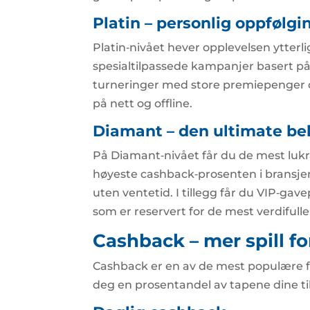
Platin – personlig oppfølgi
Platin‑nivået hever opplevelsen ytter
spesialtilpassede kampanjer basert på s
turneringer med store premiepenger og
på nett og offline.
Diamant – den ultimate be
På Diamant‑nivået får du de mest luk
høyeste cashback‑prosenten i bransje
uten ventetid. I tillegg får du VIP‑gave
som er reservert for de mest verdifulle 
Cashback – mer spill f
Cashback er en av de mest populære fu
deg en prosentandel av tapene dine til