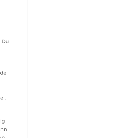
.
. Du
 de
el.
lig
inn
an