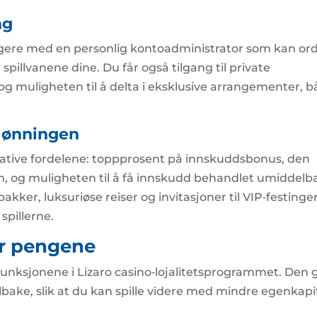
ng
ligere med en personlig kontoadministrator som kan or
pillvanene dine. Du får også tilgang til private
 muligheten til å delta i eksklusive arrangementer, 
lønningen
rative fordelene: toppprosent på innskuddsbonus, den
n, og muligheten til å få innskudd behandlet umiddelb
pakker, luksuriøse reiser og invitasjoner til VIP‑festinge
spillerne.
or pengene
nksjonene i Lizaro casino‑lojalitetsprogrammet. Den g
bake, slik at du kan spille videre med mindre egenkapit