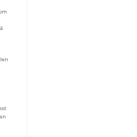
som
på
 Den
est
kan