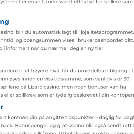
ystemet er enkelt, men svært effektivt for spillere som
ing
sino, blir du automatisk lagt til i lojalitetsprogrammet
t i sanntid, og poengsummen vises i brukerdashbordet ditt
 bli informert når du nærmer deg en ny tier.
adere til et høyere nivå, får du umiddelbart tilgang til
nnløses innen en viss tidsramme, som vanligvis er 30
spillene på Lizaro casino, men noen bonuser kan ha
eller spillkrav, som er tydelig beskrevet i din kontopan
r
rt kontoen din på angitte tidspunkter – daglig for dag
hback. Bonuspenger og gratisspinn blir også sendt rett 
 de nødvendige vilkårene. Utbetalinger av ekte penger k