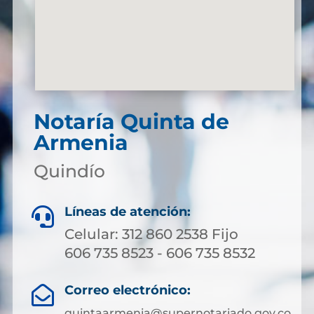
Notaría Quinta de
Armenia
Quindío
Líneas de atención:

Celular: 312 860 2538 Fijo
606 735 8523 - 606 735 8532
Correo electrónico:

quintaarmenia@supernotariado.gov.co