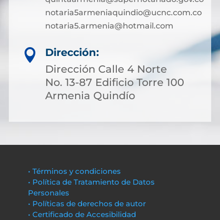
notaria5armeniaquindio@ucnc.com.co
notaria5.armenia@hotmail.com
Dirección:

Dirección Calle 4 Norte
No. 13-87 Edificio Torre 100
Armenia Quindío
• Términos y condiciones
• Política de Tratamiento de Datos
Personales
• Políticas de derechos de autor
• Certificado de Accesibilidad