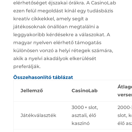
elérhetőséget éjszakai órákra. A CasinoLab
ezen felül megoldást kínál egy tudásbázis
kreatív cikkekkel, amely segít a
játékosoknak önállóan megtalálni a
leggyakoribb kérdésekre a válaszokat. A
magyar nyelven elérhető támogatás
különösen vonzó a helyi rétegek számára,
akik a nyelvi akadályok elkerülését
preferálják.
Összehasonlító táblázat
Átlag
Jellemző
CasinoLab
verse
3000 + slot,
2000‑
Játékválaszték
asztali, élő
slot,
kaszinó
élő as