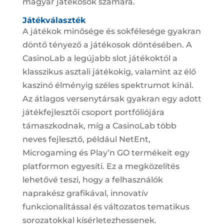
magyar játékosok számára.
Játékválaszték
A játékok minősége és sokfélesége gyakran
döntő tényező a játékosok döntésében. A
CasinoLab a legújabb slot játékoktól a
klasszikus asztali játékokig, valamint az élő
kaszinó élményig széles spektrumot kínál.
Az átlagos versenytársak gyakran egy adott
játékfejlesztői csoport portfóliójára
támaszkodnak, míg a CasinoLab több
neves fejlesztő, például NetEnt,
Microgaming és Play’n GO termékeit egy
platformon egyesíti. Ez a megközelítés
lehetővé teszi, hogy a felhasználók
naprakész grafikával, innovatív
funkcionalitással és változatos tematikus
sorozatokkal kísérletezhessenek.