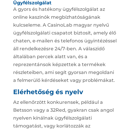
Ügyfélszolgálat
A gyors és hatékony ügyfélszolgálat az
online kaszinók megbízhatóságának
kulcseleme. A CasinoLab magyar nyelvű
ügyfélszolgálati csapatot biztosít, amely élő
chaten, e‑mailen és telefonos ügyintézéssel
áll rendelkezésre 24/7‑ben. A válaszidő
általában percek alatt van, és a
reprezentánsok képzettek a termékek
részleteiben, ami segít gyorsan megoldani
a felmerülő kérdéseket vagy problémákat.
Elérhetőség és nyelv
Az ellenőrzött konkurensek, például a
Betsson vagy a 32Red, gyakran csak angol
nyelven kínálnak ügyfélszolgálati
támogatást, vagy korlátozzák az