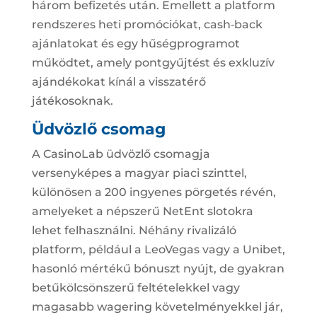
három befizetés után. Emellett a platform
rendszeres heti promóciókat, cash‑back
ajánlatokat és egy hűségprogramot
működtet, amely pontgyűjtést és exkluzív
ajándékokat kínál a visszatérő
játékosoknak.
Üdvözlő csomag
A CasinoLab üdvözlő csomagja
versenyképes a magyar piaci szinttel,
különösen a 200 ingyenes pörgetés révén,
amelyeket a népszerű NetEnt slotokra
lehet felhasználni. Néhány rivalizáló
platform, például a LeoVegas vagy a Unibet,
hasonló mértékű bónuszt nyújt, de gyakran
betűkölcsönszerű feltételekkel vagy
magasabb wagering követelményekkel jár,