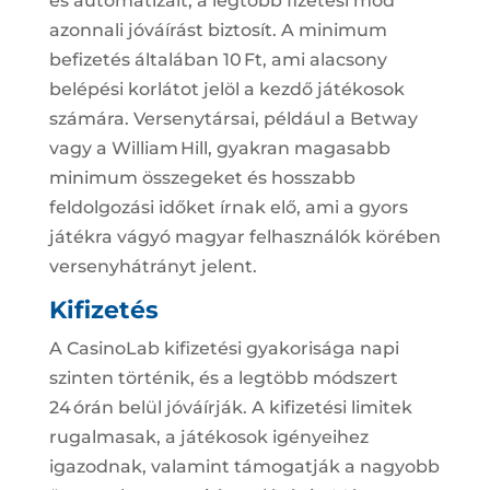
és automatizált, a legtöbb fizetési mód
azonnali jóváírást biztosít. A minimum
befizetés általában 10 Ft, ami alacsony
belépési korlátot jelöl a kezdő játékosok
számára. Versenytársai, például a Betway
vagy a William Hill, gyakran magasabb
minimum összegeket és hosszabb
feldolgozási időket írnak elő, ami a gyors
játékra vágyó magyar felhasználók körében
versenyhátrányt jelent.
Kifizetés
A CasinoLab kifizetési gyakorisága napi
szinten történik, és a legtöbb módszert
24 órán belül jóváírják. A kifizetési limitek
rugalmasak, a játékosok igényeihez
igazodnak, valamint támogatják a nagyobb