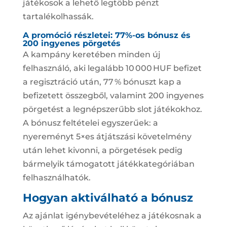
játékosok a lehető legtöbb pénzt
tartalékolhassák.
A promóció részletei: 77%-os bónusz és
200 ingyenes pörgetés
A kampány keretében minden új
felhasználó, aki legalább 10 000 HUF befizet
a regisztráció után, 77 % bónuszt kap a
befizetett összegből, valamint 200 ingyenes
pörgetést a legnépszerűbb slot játékokhoz.
A bónusz feltételei egyszerűek: a
nyereményt 5×es átjátszási követelmény
után lehet kivonni, a pörgetések pedig
bármelyik támogatott játékkategóriában
felhasználhatók.
Hogyan aktiválható a bónusz
Az ajánlat igénybevételéhez a játékosnak a