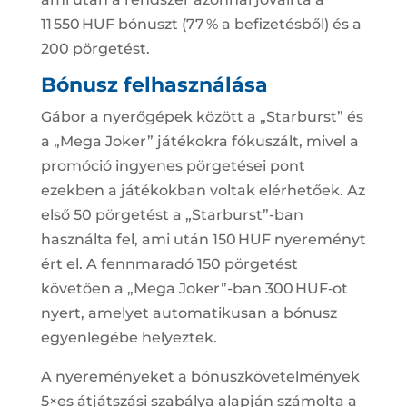
11 550 HUF bónuszt (77 % a befizetésből) és a
200 pörgetést.
Bónusz felhasználása
Gábor a nyerőgépek között a „Starburst” és
a „Mega Joker” játékokra fókuszált, mivel a
promóció ingyenes pörgetései pont
ezekben a játékokban voltak elérhetőek. Az
első 50 pörgetést a „Starburst”-ban
használta fel, ami után 150 HUF nyereményt
ért el. A fennmaradó 150 pörgetést
követően a „Mega Joker”-ban 300 HUF‑ot
nyert, amelyet automatikusan a bónusz
egyenlegébe helyeztek.
A nyereményeket a bónuszkövetelmények
5×es átjátszási szabálya alapján számolta a