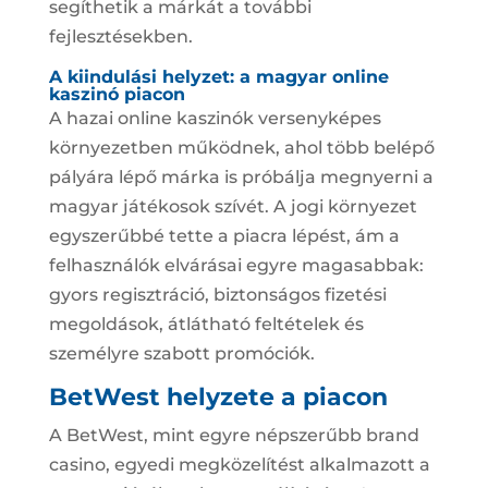
segíthetik a márkát a további
fejlesztésekben.
A kiindulási helyzet: a magyar online
kaszinó piacon
A hazai online kaszinók versenyképes
környezetben működnek, ahol több belépő
pályára lépő márka is próbálja megnyerni a
magyar játékosok szívét. A jogi környezet
egyszerűbbé tette a piacra lépést, ám a
felhasználók elvárásai egyre magasabbak:
gyors regisztráció, biztonságos fizetési
megoldások, átlátható feltételek és
személyre szabott promóciók.
BetWest helyzete a piacon
A BetWest, mint egyre népszerűbb brand
casino, egyedi megközelítést alkalmazott a