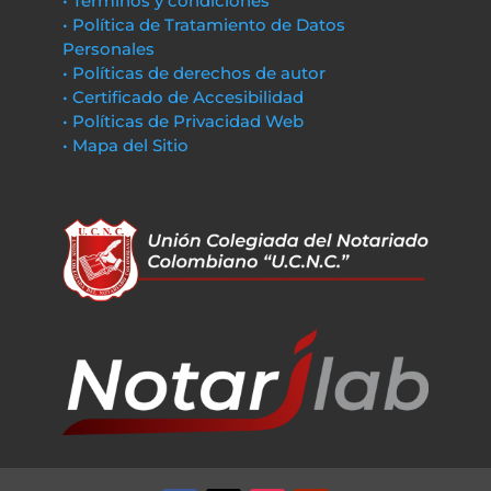
• Términos y condiciones
• Política de Tratamiento de Datos
Personales
• Políticas de derechos de autor
• Certificado de Accesibilidad
• Políticas de Privacidad Web
• Mapa del Sitio