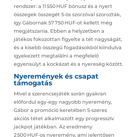
rendszer: a 11 550 HUF bónusz és a nyert
összegek összegét 5‑ös szorzóval szorozták,
így Gábornak 57 750 HUF‑ot kellett még
megjátszania. Ebben a helyzetben a
játékos fokozottan figyelte a tét nagyságát,
és a kisebb összegű fogadásokból kiindulva
igyekezett megtalálni a megfelelő
egyensúlyt a kockázat és a nyereség között.
Nyeremények és csapat
támogatás
Mivel a szerencsejáték során gyakran
előfordul egy-egy nagyobb nyeremény,
Gábor a promóció keretében 5‑szeres
akciós tétet alkalmazott egy progresszív
jackpot játékban. Az eredmény
2 500 HUF‑os nyeremény, ami jelentősen