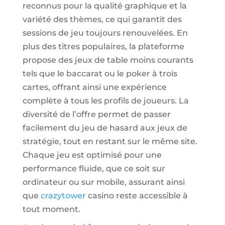
reconnus pour la qualité graphique et la
variété des thèmes, ce qui garantit des
sessions de jeu toujours renouvelées. En
plus des titres populaires, la plateforme
propose des jeux de table moins courants
tels que le baccarat ou le poker à trois
cartes, offrant ainsi une expérience
complète à tous les profils de joueurs. La
diversité de l’offre permet de passer
facilement du jeu de hasard aux jeux de
stratégie, tout en restant sur le même site.
Chaque jeu est optimisé pour une
performance fluide, que ce soit sur
ordinateur ou sur mobile, assurant ainsi
que
crazytower
casino reste accessible à
tout moment.