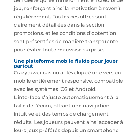
de fidélité qui se transforment en crédits de
jeu, renforçant ainsi la motivation à revenir
régulièrement. Toutes ces offres sont
clairement détaillées dans la section
promotions, et les conditions d’obtention
sont présentées de manière transparente
pour éviter toute mauvaise surprise.
Une plateforme mobile fluide pour jouer
partout
Crazytower casino a développé une version
mobile entièrement responsive, compatible
avec les systèmes iOS et Android.
L’interface s’ajuste automatiquement à la
taille de l’écran, offrant une navigation
intuitive et des temps de chargement
réduits. Les joueurs peuvent ainsi accéder à
leurs jeux préférés depuis un smartphone