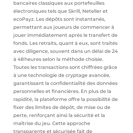
bancaires classiques aux portefeuilles
électroniques tels que Skrill, Neteller et
ecoPayz. Les dépôts sont instantanés,
permettant aux joueurs de commencer à
jouer immédiatement après le transfert de
fonds. Les retraits, quant à eux, sont traités
avec diligence, souvent dans un délai de 24
à 48 heures selon la méthode choisie.
Toutes les transactions sont chiffrées grâce
à une technologie de cryptage avancée,
garantissant la confidentialité des données
personnelles et financières. En plus de la
rapidité, la plateforme offre la possibilité de
fixer des limites de dépôt, de mise ou de
perte, renforçant ainsi la sécurité et la
maîtrise du jeu. Cette approche
transparente et sécurisée fait de