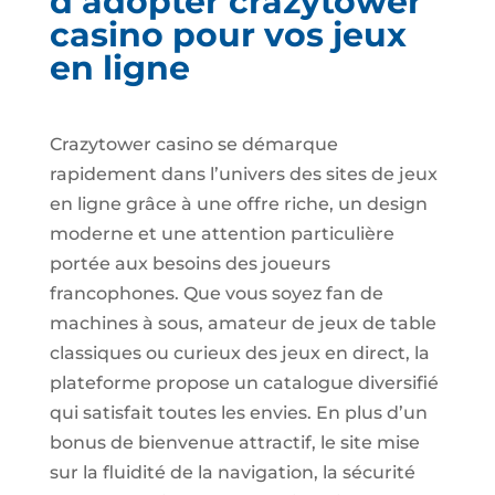
d’adopter crazytower
casino pour vos jeux
en ligne
Crazytower casino se démarque
rapidement dans l’univers des sites de jeux
en ligne grâce à une offre riche, un design
moderne et une attention particulière
portée aux besoins des joueurs
francophones. Que vous soyez fan de
machines à sous, amateur de jeux de table
classiques ou curieux des jeux en direct, la
plateforme propose un catalogue diversifié
qui satisfait toutes les envies. En plus d’un
bonus de bienvenue attractif, le site mise
sur la fluidité de la navigation, la sécurité