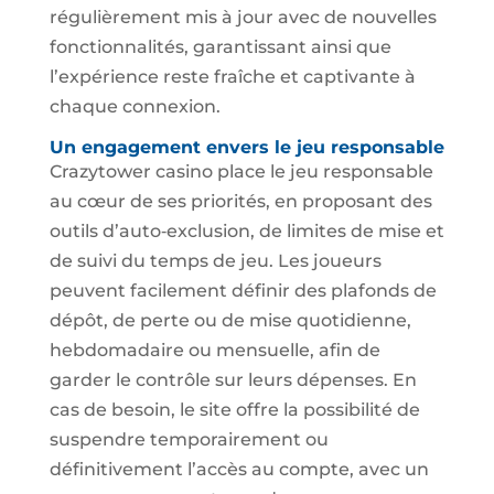
régulièrement mis à jour avec de nouvelles
fonctionnalités, garantissant ainsi que
l’expérience reste fraîche et captivante à
chaque connexion.
Un engagement envers le jeu responsable
Crazytower casino place le jeu responsable
au cœur de ses priorités, en proposant des
outils d’auto‑exclusion, de limites de mise et
de suivi du temps de jeu. Les joueurs
peuvent facilement définir des plafonds de
dépôt, de perte ou de mise quotidienne,
hebdomadaire ou mensuelle, afin de
garder le contrôle sur leurs dépenses. En
cas de besoin, le site offre la possibilité de
suspendre temporairement ou
définitivement l’accès au compte, avec un