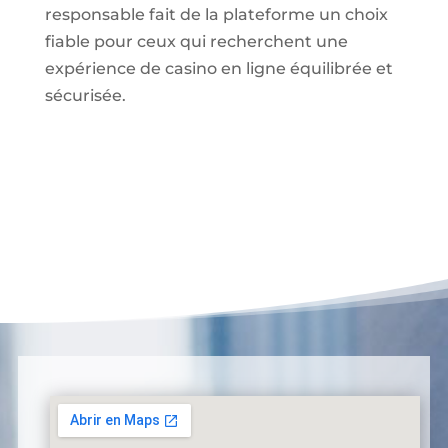
responsable fait de la plateforme un choix
fiable pour ceux qui recherchent une
expérience de casino en ligne équilibrée et
sécurisée.