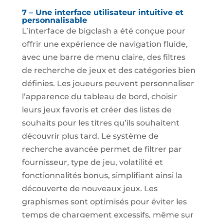
7 – Une interface utilisateur intuitive et
personnalisable
L’interface de bigclash a été conçue pour
offrir une expérience de navigation fluide,
avec une barre de menu claire, des filtres
de recherche de jeux et des catégories bien
définies. Les joueurs peuvent personnaliser
l’apparence du tableau de bord, choisir
leurs jeux favoris et créer des listes de
souhaits pour les titres qu’ils souhaitent
découvrir plus tard. Le système de
recherche avancée permet de filtrer par
fournisseur, type de jeu, volatilité et
fonctionnalités bonus, simplifiant ainsi la
découverte de nouveaux jeux. Les
graphismes sont optimisés pour éviter les
temps de chargement excessifs, même sur