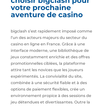
choisir bigclash pour
votre prochaine
aventure de casino
bigclash s’est rapidement imposé comme
l’un des acteurs majeurs du secteur du
casino en ligne en France. Grâce à une
interface moderne, une bibliothèque de
jeux constamment enrichie et des offres
promotionnelles ciblées, la plateforme
attire tant les novices que les joueurs
expérimentés. La convivialité du site,
combinée à une sécurité fiable et à des
options de paiement flexibles, crée un
environnement propice à des sessions de
jeu détendues et divertissantes. Outre la