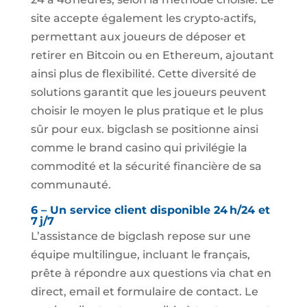
site accepte également les crypto‑actifs,
permettant aux joueurs de déposer et
retirer en Bitcoin ou en Ethereum, ajoutant
ainsi plus de flexibilité. Cette diversité de
solutions garantit que les joueurs peuvent
choisir le moyen le plus pratique et le plus
sûr pour eux. bigclash se positionne ainsi
comme le brand casino qui privilégie la
commodité et la sécurité financière de sa
communauté.
6 – Un service client disponible 24 h/24 et
7 j/7
L’assistance de bigclash repose sur une
équipe multilingue, incluant le français,
prête à répondre aux questions via chat en
direct, email et formulaire de contact. Le