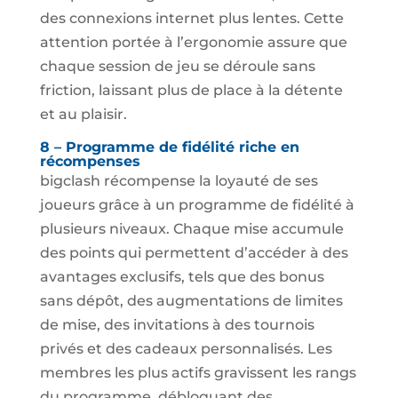
des connexions internet plus lentes. Cette
attention portée à l’ergonomie assure que
chaque session de jeu se déroule sans
friction, laissant plus de place à la détente
et au plaisir.
8 – Programme de fidélité riche en
récompenses
bigclash récompense la loyauté de ses
joueurs grâce à un programme de fidélité à
plusieurs niveaux. Chaque mise accumule
des points qui permettent d’accéder à des
avantages exclusifs, tels que des bonus
sans dépôt, des augmentations de limites
de mise, des invitations à des tournois
privés et des cadeaux personnalisés. Les
membres les plus actifs gravissent les rangs
du programme, débloquant des