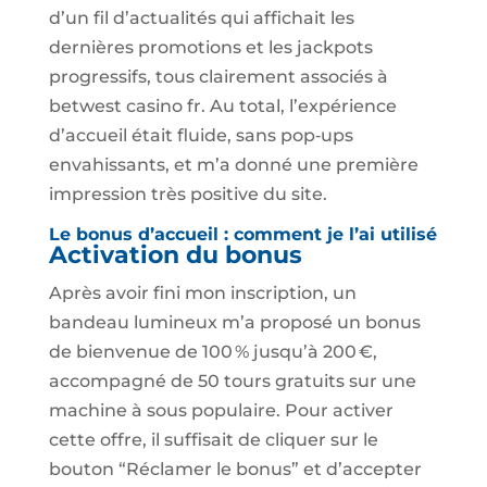
d’un fil d’actualités qui affichait les
dernières promotions et les jackpots
progressifs, tous clairement associés à
betwest casino fr. Au total, l’expérience
d’accueil était fluide, sans pop‑ups
envahissants, et m’a donné une première
impression très positive du site.
Le bonus d’accueil : comment je l’ai utilisé
Activation du bonus
Après avoir fini mon inscription, un
bandeau lumineux m’a proposé un bonus
de bienvenue de 100 % jusqu’à 200 €,
accompagné de 50 tours gratuits sur une
machine à sous populaire. Pour activer
cette offre, il suffisait de cliquer sur le
bouton “Réclamer le bonus” et d’accepter