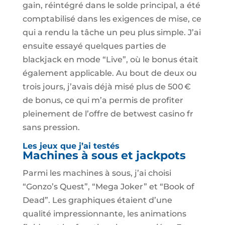
gain, réintégré dans le solde principal, a été
comptabilisé dans les exigences de mise, ce
qui a rendu la tâche un peu plus simple. J’ai
ensuite essayé quelques parties de
blackjack en mode “Live”, où le bonus était
également applicable. Au bout de deux ou
trois jours, j’avais déjà misé plus de 500 €
de bonus, ce qui m’a permis de profiter
pleinement de l’offre de betwest casino fr
sans pression.
Les jeux que j’ai testés
Machines à sous et jackpots
Parmi les machines à sous, j’ai choisi
“Gonzo’s Quest”, “Mega Joker” et “Book of
Dead”. Les graphiques étaient d’une
qualité impressionnante, les animations