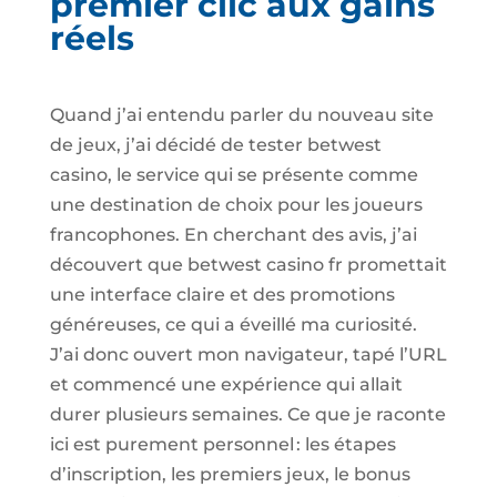
premier clic aux gains
réels
Quand j’ai entendu parler du nouveau site
de jeux, j’ai décidé de tester betwest
casino, le service qui se présente comme
une destination de choix pour les joueurs
francophones. En cherchant des avis, j’ai
découvert que betwest casino fr promettait
une interface claire et des promotions
généreuses, ce qui a éveillé ma curiosité.
J’ai donc ouvert mon navigateur, tapé l’URL
et commencé une expérience qui allait
durer plusieurs semaines. Ce que je raconte
ici est purement personnel : les étapes
d’inscription, les premiers jeux, le bonus