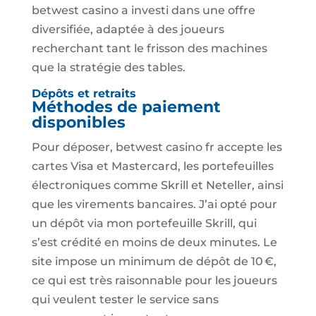
betwest casino a investi dans une offre
diversifiée, adaptée à des joueurs
recherchant tant le frisson des machines
que la stratégie des tables.
Dépôts et retraits
Méthodes de paiement
disponibles
Pour déposer, betwest casino fr accepte les
cartes Visa et Mastercard, les portefeuilles
électroniques comme Skrill et Neteller, ainsi
que les virements bancaires. J’ai opté pour
un dépôt via mon portefeuille Skrill, qui
s’est crédité en moins de deux minutes. Le
site impose un minimum de dépôt de 10 €,
ce qui est très raisonnable pour les joueurs
qui veulent tester le service sans