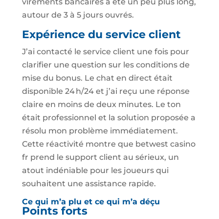
virements bancaires a été un peu plus long,
autour de 3 à 5 jours ouvrés.
Expérience du service client
J’ai contacté le service client une fois pour
clarifier une question sur les conditions de
mise du bonus. Le chat en direct était
disponible 24 h/24 et j’ai reçu une réponse
claire en moins de deux minutes. Le ton
était professionnel et la solution proposée a
résolu mon problème immédiatement.
Cette réactivité montre que betwest casino
fr prend le support client au sérieux, un
atout indéniable pour les joueurs qui
souhaitent une assistance rapide.
Ce qui m’a plu et ce qui m’a déçu
Points forts