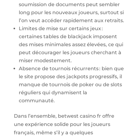
soumission de documents peut sembler
long pour les nouveaux joueurs, surtout si
l’on veut accéder rapidement aux retraits.
Limites de mise sur certains jeux :
certaines tables de blackjack imposent
des mises minimales assez élevées, ce qui
peut décourager les joueurs cherchant à
miser modestement.
Absence de tournois récurrents : bien que
le site propose des jackpots progressifs, il
manque de tournois de poker ou de slots
réguliers qui dynamisent la
communauté.
Dans l’ensemble, betwest casino fr offre
une expérience solide pour les joueurs
français, même s’il y a quelques