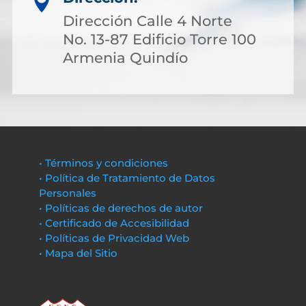

Dirección Calle 4 Norte
No. 13-87 Edificio Torre 100
Armenia Quindío
• Términos y condiciones
• Política de Tratamiento de Datos
Personales
• Políticas de derechos de autor
• Certificado de Accesibilidad
• Políticas de Privacidad Web
• Mapa del Sitio