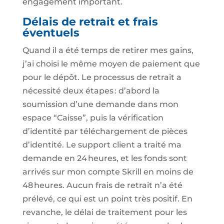
engagement important.
Délais de retrait et frais
éventuels
Quand il a été temps de retirer mes gains,
j’ai choisi le même moyen de paiement que
pour le dépôt. Le processus de retrait a
nécessité deux étapes : d’abord la
soumission d’une demande dans mon
espace “Caisse”, puis la vérification
d’identité par téléchargement de pièces
d’identité. Le support client a traité ma
demande en 24 heures, et les fonds sont
arrivés sur mon compte Skrill en moins de
48 heures. Aucun frais de retrait n’a été
prélevé, ce qui est un point très positif. En
revanche, le délai de traitement pour les