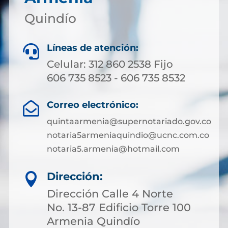
Quindío
Líneas de atención:

Celular: 312 860 2538 Fijo
606 735 8523 - 606 735 8532
Correo electrónico:

quintaarmenia@supernotariado.gov.co
notaria5armeniaquindio@ucnc.com.co
notaria5.armenia@hotmail.com
Dirección:

Dirección Calle 4 Norte
No. 13-87 Edificio Torre 100
Armenia Quindío