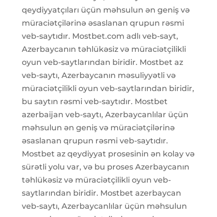
qeydiyyatçıları üçün məhsulun ən geniş və
müraciətçilərinə əsaslanan qrupun rəsmi
veb-saytıdır. Mostbet.com adlı veb-sayt,
Azerbaycanın təhlükəsiz və müraciətçilikli
oyun veb-saytlarından biridir. Mostbet az
veb-saytı, Azerbaycanın məsuliyyətli və
müraciətçilikli oyun veb-saytlarından biridir,
bu saytın rəsmi veb-saytıdır. Mostbet
azerbaijan veb-saytı, Azerbaycanlılar üçün
məhsulun ən geniş və müraciətçilərinə
əsaslanan qrupun rəsmi veb-saytıdır.
Mostbet az qeydiyyat prosesinin ən kolay və
sürətli yolu var, və bu proses Azerbaycanın
təhlükəsiz və müraciətçilikli oyun veb-
saytlarından biridir. Mostbet azerbaycan
veb-saytı, Azerbaycanlılar üçün məhsulun