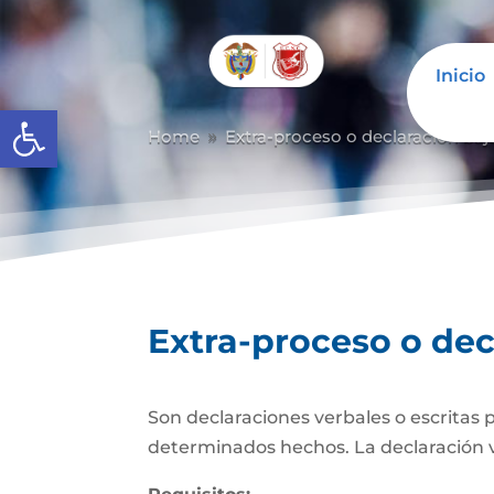
Inicio
Abrir barra de herramientas
Home
Extra-proceso o declaración baj
9
Extra-proceso o dec
Son declaraciones verbales o escritas 
determinados hechos. La declaración verb