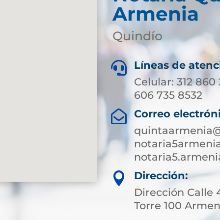
Armenia
Quindío
Líneas de atenc

Celular: 312 860
606 735 8532
Correo electrón

quintaarmenia@
notaria5armeni
notaria5.armen
Dirección:

Dirección Calle 
Torre 100 Armen