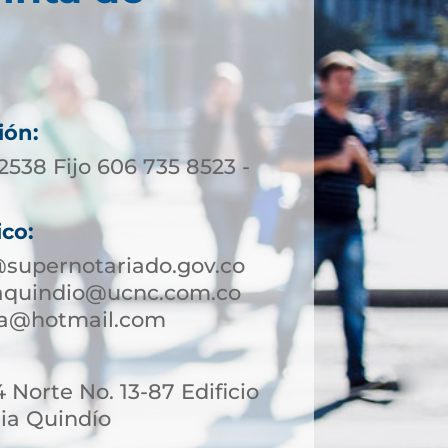
ión:
 2538 Fijo 606 735 8523 -
ico:
supernotariado.gov.co
aquindio@ucnc.com.co
ia@hotmail.com
4 Norte No. 13-87 Edificio
ia Quindío