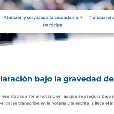
Atención y servicios a la ciudadanía
Transparen
Participa
o la gravedad de juramento
Extra-proceso o declaración 
9
laración bajo la gravedad d
presentadas ante el notario en las que se asegura bajo 
al se transcribe en la notaría y la escrita la lleva el i