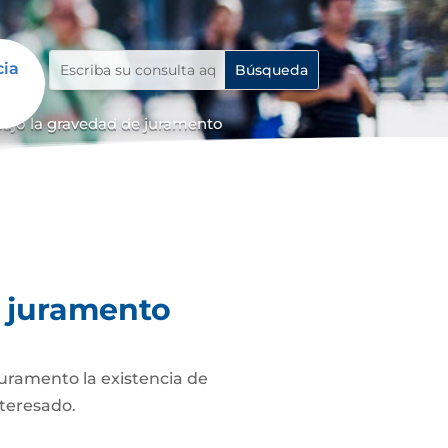
cia
bajo la gravedad de juramento
e juramento
juramento la existencia de
nteresado.