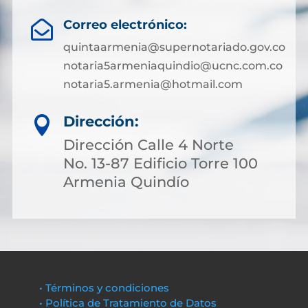
Correo electrónico:

quintaarmenia@supernotariado.gov.co
notaria5armeniaquindio@ucnc.com.co
notaria5.armenia@hotmail.com
Dirección:

Dirección Calle 4 Norte
No. 13-87 Edificio Torre 100
Armenia Quindío
• Términos y condiciones
• Política de Tratamiento de Datos