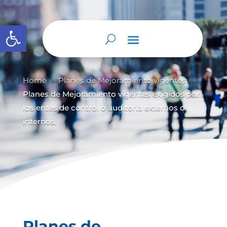
Abrir barra de herramientas
Home
Planes de Mejoramiento vigentes
9
9
Planes de Mejoramiento vigentes exigidos por
los entes de control o auditoría externos o
internos.
Planes de