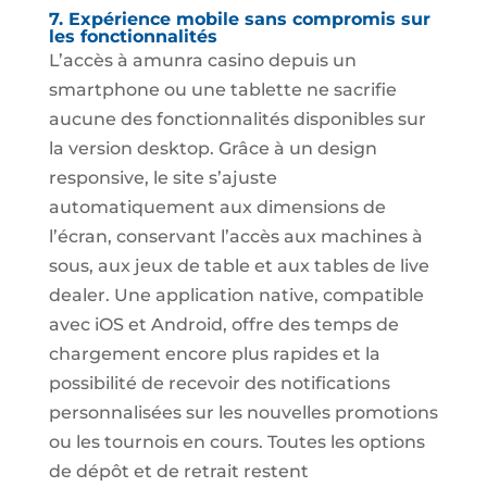
7. Expérience mobile sans compromis sur
les fonctionnalités
L’accès à amunra casino depuis un
smartphone ou une tablette ne sacrifie
aucune des fonctionnalités disponibles sur
la version desktop. Grâce à un design
responsive, le site s’ajuste
automatiquement aux dimensions de
l’écran, conservant l’accès aux machines à
sous, aux jeux de table et aux tables de live
dealer. Une application native, compatible
avec iOS et Android, offre des temps de
chargement encore plus rapides et la
possibilité de recevoir des notifications
personnalisées sur les nouvelles promotions
ou les tournois en cours. Toutes les options
de dépôt et de retrait restent