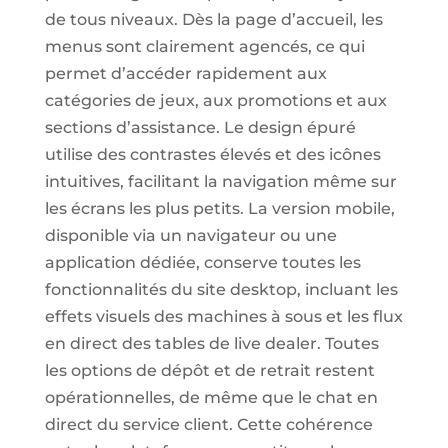
de tous niveaux. Dès la page d’accueil, les
menus sont clairement agencés, ce qui
permet d’accéder rapidement aux
catégories de jeux, aux promotions et aux
sections d’assistance. Le design épuré
utilise des contrastes élevés et des icônes
intuitives, facilitant la navigation même sur
les écrans les plus petits. La version mobile,
disponible via un navigateur ou une
application dédiée, conserve toutes les
fonctionnalités du site desktop, incluant les
effets visuels des machines à sous et les flux
en direct des tables de live dealer. Toutes
les options de dépôt et de retrait restent
opérationnelles, de même que le chat en
direct du service client. Cette cohérence