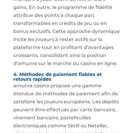
gains. En outre, le programme de fidélité
attribue des points à chaque pari,
transformables en crédits de jeu ou en
bonus exclusifs. Cette approche dynamique
incite les joueurs à rester actifs sur la
plateforme tout en profitant d’avantages
croissants, consolidant ainsi la position
d’amunra sur le marché du casino en ligne.
4. Méthodes de paiement fiables et
retours rapides
amunra casino propose une gamme
étendue de méthodes de paiement afin de
satisfaire les joueurs européens. Les dépôts
peuvent être effectués par carte bancaire,
virement bancaire, portefeuilles
électroniques comme Skrill ou Neteller,