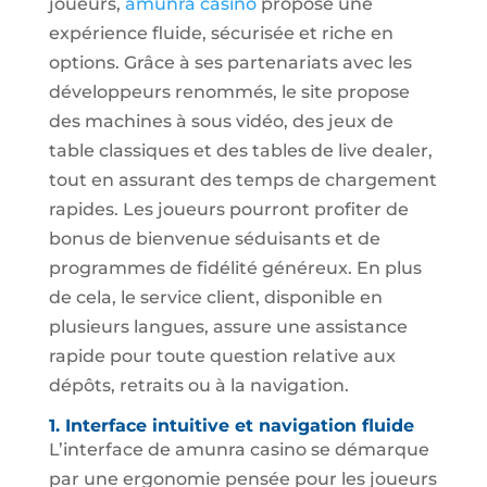
joueurs,
amunra casino
propose une
expérience fluide, sécurisée et riche en
options. Grâce à ses partenariats avec les
développeurs renommés, le site propose
des machines à sous vidéo, des jeux de
table classiques et des tables de live dealer,
tout en assurant des temps de chargement
rapides. Les joueurs pourront profiter de
bonus de bienvenue séduisants et de
programmes de fidélité généreux. En plus
de cela, le service client, disponible en
plusieurs langues, assure une assistance
rapide pour toute question relative aux
dépôts, retraits ou à la navigation.
1. Interface intuitive et navigation fluide
L’interface de amunra casino se démarque
par une ergonomie pensée pour les joueurs