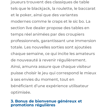
joueurs trouvent des classiques de table
tels que le blackjack, la roulette, le baccarat
et le poker, ainsi que des variantes
modernes comme le craps et le sic bo. La
section live dealer propose des tables en
temps réel animées par des croupiers
professionnels, garantissant une immersion
totale. Les nouvelles sorties sont ajoutées
chaque semaine, ce qui incite les amateurs
de nouveauté à revenir régulièrement.
Ainsi, amunra assure que chaque visiteur
puisse choisir le jeu qui correspond le mieux
à ses envies du moment, tout en
bénéficiant d’une expérience utilisateur
optimisée.
3. Bonus de bienvenue généreux et
promotions régulières