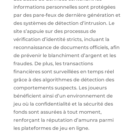
informations personnelles sont protégées
par des pare‑feux de dernière génération et
des systèmes de détection d’intrusion. Le
site s’appuie sur des processus de
vérification d’identité stricts, incluant la
reconnaissance de documents officiels, afin
de prévenir le blanchiment d’argent et les
fraudes. De plus, les transactions
financières sont surveillées en temps réel
grâce à des algorithmes de détection des
comportements suspects. Les joueurs
bénéficient ainsi d’un environnement de
jeu où la confidentialité et la sécurité des
fonds sont assurées à tout moment,
renforçant la réputation d’amunra parmi
les plateformes de jeu en ligne.