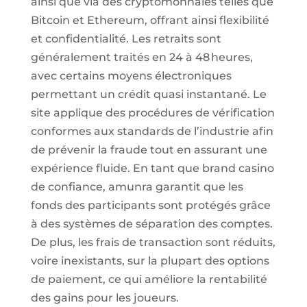
ainsi que via des cryptomonnaies telles que
Bitcoin et Ethereum, offrant ainsi flexibilité
et confidentialité. Les retraits sont
généralement traités en 24 à 48 heures,
avec certains moyens électroniques
permettant un crédit quasi instantané. Le
site applique des procédures de vérification
conformes aux standards de l’industrie afin
de prévenir la fraude tout en assurant une
expérience fluide. En tant que brand casino
de confiance, amunra garantit que les
fonds des participants sont protégés grâce
à des systèmes de séparation des comptes.
De plus, les frais de transaction sont réduits,
voire inexistants, sur la plupart des options
de paiement, ce qui améliore la rentabilité
des gains pour les joueurs.