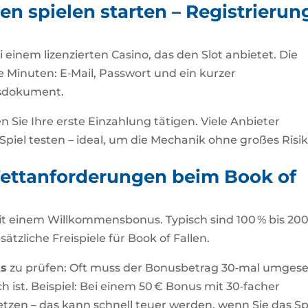
len spielen starten – Registrierun
 einem lizenzierten Casino, das den Slot anbietet. Die
 Minuten: E‑Mail, Passwort und ein kurzer
isdokument.
n Sie Ihre erste Einzahlung tätigen. Viele Anbieter
s Spiel testen – ideal, um die Mechanik ohne großes Risi
ttanforderungen beim Book of
mit einem Willkommensbonus. Typisch sind 100 % bis 200
ätzliche Freispiele für Book of Fallen.
ts
zu prüfen: Oft muss der Bonusbetrag 30‑mal umgese
 ist. Beispiel: Bei einem 50 € Bonus mit 30‑facher
etzen – das kann schnell teuer werden, wenn Sie das Sp