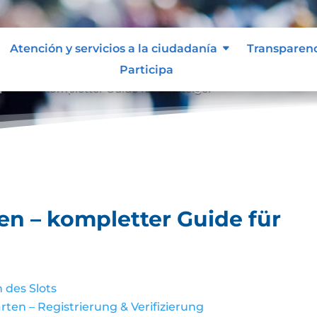
Atención y servicios a la ciudadanía
Transparen
Participa
pielen – kompletter Guide für Einsteiger
len – kompletter Guide für
 des Slots
arten – Registrierung & Verifizierung