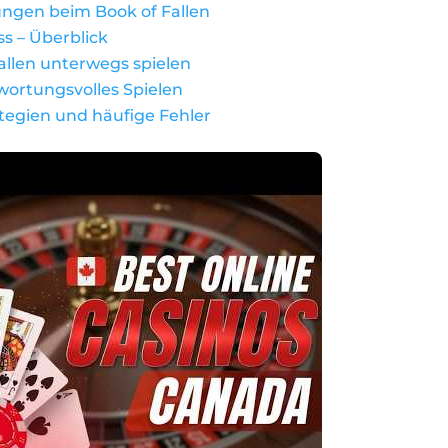
gen beim Book of Fallen
s – Überblick
allen unterwegs spielen
wortungsvolles Spielen
ategien und häufige Fehler