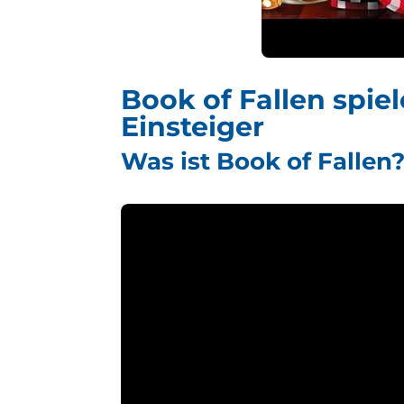
Book of Fallen spiel
Einsteiger
Was ist Book of Fallen