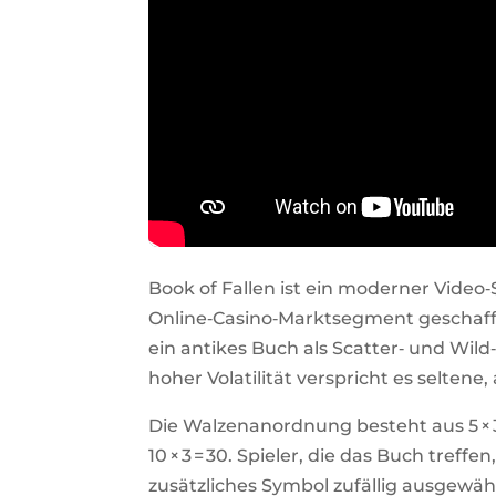
Book of Fallen ist ein moderner Video
Online‑Casino‑Marktsegment geschaffe
ein antikes Buch als Scatter‑ und Wil
hoher Volatilität verspricht es seltene
Die Walzenanordnung besteht aus 5 × 3
10 × 3 = 30. Spieler, die das Buch treff
zusätzliches Symbol zufällig ausgewäh