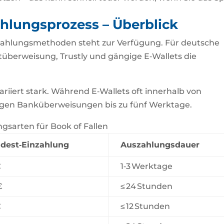
hlungsprozess – Überblick
szahlungsmethoden steht zur Verfügung. Für deutsche
rtüberweisung, Trustly und gängige E‑Wallets die
riiert stark. Während E‑Wallets oft innerhalb von
igen Banküberweisungen bis zu fünf Werktage.
gsarten für Book of Fallen
dest‑Einzahlung
Auszahlungsdauer
€
1‑3 Werktage
€
≤ 24 Stunden
€
≤ 12 Stunden